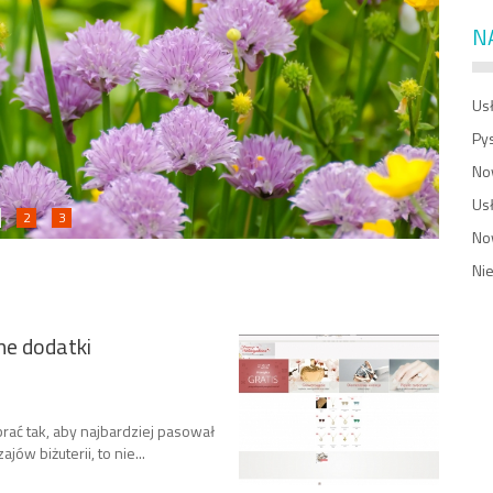
N
Usł
Py
No
Us
2
3
No
Ni
ne dodatki
brać tak, aby najbardziej pasował
ajów biżuterii, to nie...