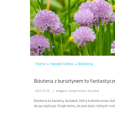
1
Home
»
Handel Online
»
Biżuteria
Biżuteria z bursztynem to fantastycz
2022-07-07
|
Kategoria: Handel Online / Biżuteria
Biżuteria to świetny dodatek, który kobieta może do
do jej stylizacji. Dzięki temu, że jest dużo różnych rodz