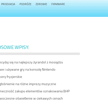
PRODUKCJA
PODRÓŻE
ZDROWIE
FIRMWARE
OSOWE WPISY:
cyduj się na najlepszy żyrandol z mosiądzu
we i używane gry na konsolę Nintendo
ery fryzjerskie
głośnienie na różne imprezy muzyczne
ineczność zakupu elementów oznakowania BHP
woczesne oświetlenie w ciekawych cenach