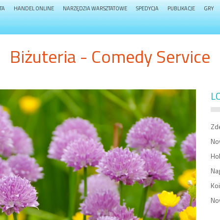
TA
HANDEL ONLINE
NARZĘDZIA WARSZTATOWE
SPEDYCJA
PUBLIKACJE
GRY
Biżuteria - Comedy Service
L
Zde
No
Hok
Na
Ko
No