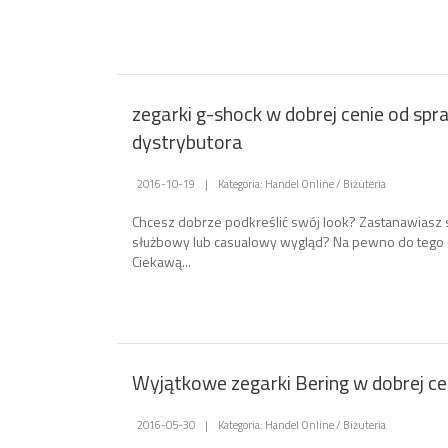
zegarki g-shock w dobrej cenie od s
dystrybutora
2016-10-19
|
Kategoria: Handel Online / Biżuteria
Chcesz dobrze podkreślić swój look? Zastanawiasz 
służbowy lub casualowy wygląd? Na pewno do tego c
Ciekawą...
Wyjątkowe zegarki Bering w dobrej ce
2016-05-30
|
Kategoria: Handel Online / Biżuteria