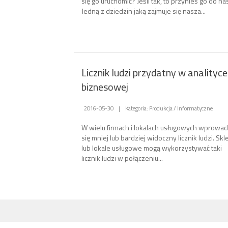
się go uruchomić? Jeśli tak, to przynieś go do na
Jedną z dziedzin jaką zajmuje się nasza...
Licznik ludzi przydatny w analityce
biznesowej
2016-05-30
|
Kategoria: Produkcja / Informatyczne
W wielu firmach i lokalach usługowych wprowa
się mniej lub bardziej widoczny licznik ludzi. Skl
lub lokale usługowe mogą wykorzystywać taki
licznik ludzi w połączeniu...