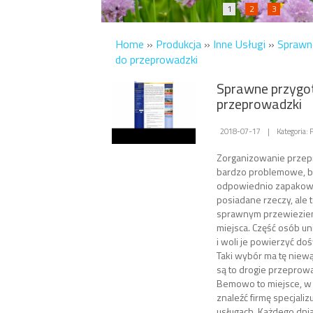
1
2
3
Home
»
Produkcja
»
Inne Usługi
»
Sprawn
do przeprowadzki
Sprawne przygo
przeprowadzki
2018-07-17
|
Kategoria: 
Zorganizowanie przep
bardzo problemowe, bo
odpowiednio zapakow
posiadane rzeczy, ale 
sprawnym przewiezie
miejsca. Część osób uni
i woli je powierzyć doś
Taki wybór ma tę niewąt
są to drogie przeprow
Bemowo to miejsce, w
znaleźć firmę specjalizu
usługach. Każdego dn