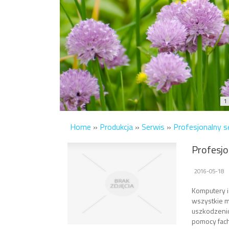
1
Home
»
Produkcja
»
Serwis
»
Profesjonalny 
Profesjo
2016-05-18
Komputery i
wszystkie m
uszkodzeniom
pomocy fach