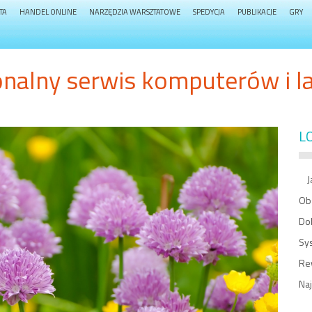
TA
HANDEL ONLINE
NARZĘDZIA WARSZTATOWE
SPEDYCJA
PUBLIKACJE
GRY
onalny serwis komputerów i 
L
Ja
Ob
Dob
Sy
Re
Naj