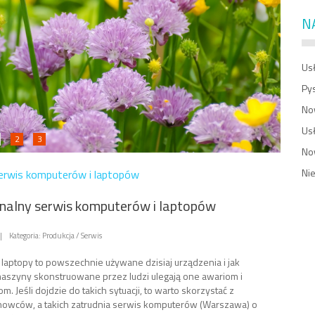
N
Usł
Py
No
Us
2
3
No
Ni
serwis komputerów i laptopów
nalny serwis komputerów i laptopów
|
Kategoria: Produkcja / Serwis
 laptopy to powszechnie używane dzisiaj urządzenia i jak
aszyny skonstruowane przez ludzi ulegają one awariom i
. Jeśli dojdzie do takich sytuacji, to warto skorzystać z
owców, a takich zatrudnia serwis komputerów (Warszawa) o