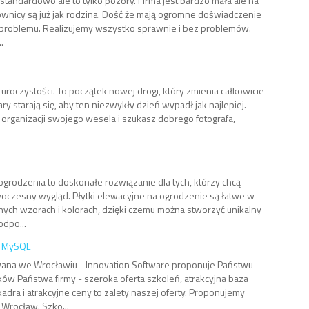
standardowo ale to tylko pozory. Firma jest bardzo mała ale na
cownicy są już jak rodzina. Dość że mają ogromne doświadczenie
 problemu. Realizujemy wszystko sprawnie i bez problemów.
.
 uroczystości. To początek nowej drogi, który zmienia całkowicie
ry starają się, aby ten niezwykły dzień wypadł jak najlepiej.
ie organizacji swojego wesela i szukasz dobrego fotografa,
grodzenia to doskonałe rozwiązanie dla tych, którzy chcą
czesny wygląd. Płytki elewacyjne na ogrodzenie są łatwe w
ych wzorach i kolorach, dzięki czemu można stworzyć unikalny
odpo...
e MySQL
wana we Wrocławiu - Innovation Software proponuje Państwu
ów Państwa firmy - szeroka oferta szkoleń, atrakcyjna baza
dra i atrakcyjne ceny to zalety naszej oferty. Proponujemy
Wrocław. Szko...