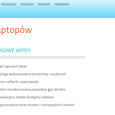
PRODUKCJA
PODRÓŻE
ZDROWIE
FIRMWARE
laptopów
OSOWE WPISY:
k naprawić lakier
sługa audiowizualna koncertów i wydarzeń
re szlifierki i wykrawarki
stem monitorowania pojazdów gps dla firm.
welacyjny obiekt dostępny właśnie
pyszniejsze torty niczym z europejskich cukierni