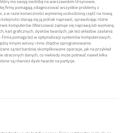
 który ma swoją siedzibę na warszawskim Ursynowie.
tej firmy pomagają zdiagnozować wszystkie problemy z
, a w razie konieczności wymienią uszkodzoną część na nową.
 kolejności starają się ją jednak naprawić, sprawdzając różne
erwis komputerów (Warszawa) zajmuje się naprawą lub wymianą
h, kart graficznych, dysków twardych, jak też układów zasilania
a. Firma pomaga też w optymalizacji systemów komputerowych,
ędzy innymi wirusy i inne zbędne oprogramowanie.
ane są też bardziej skomplikowane operacje, jak na przykład
e utraconych danych, co niekiedy może potrwać nawet kilka
elone są również dyski twarde na partycje.