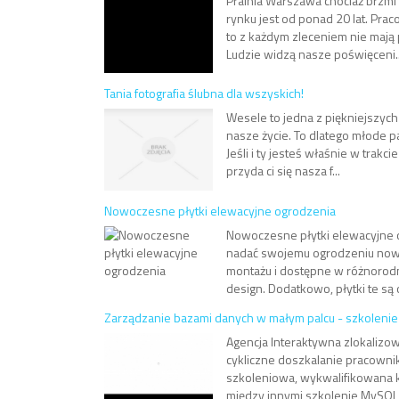
Pralnia Warszawa chociaż brzmi 
rynku jest od ponad 20 lat. Pra
to z każdym zleceniem nie mają
Ludzie widzą nasze poświęceni..
Tania fotografia ślubna dla wszyskich!
Wesele to jedna z piękniejszych
nasze życie. To dlatego młode pa
Jeśli i ty jesteś właśnie w trakc
przyda ci się nasza f...
Nowoczesne płytki elewacyjne ogrodzenia
Nowoczesne płytki elewacyjne o
nadać swojemu ogrodzeniu nowo
montażu i dostępne w różnorodn
design. Dodatkowo, płytki te są 
Zarządzanie bazami danych w małym palcu - szkoleni
Agencja Interaktywna zlokalizo
cykliczne doszkalanie pracownik
szkoleniowa, wykwalifikowana ka
między innymi szkolenie MySQL 