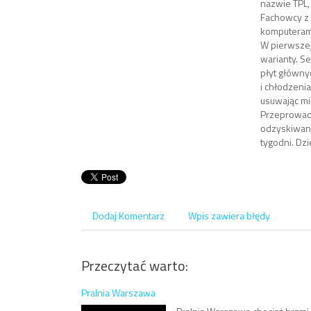
nazwie TPL,
Fachowcy z 
komputerami
W pierwszej
warianty. S
płyt głównyc
i chłodzeni
usuwając mi
Przeprowadz
odzyskiwani
tygodni. Dzi
Dodaj Komentarz
Wpis zawiera błędy
Przeczytać warto:
Pralnia Warszawa