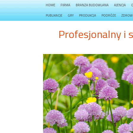
HOME
FIRMA
BRANŻA BUDOWLANA
AJENCJA
PUBLIKACJE
GRY
PRODUKCJA
PODRÓŻE
ZDROW
Profesjonalny i 