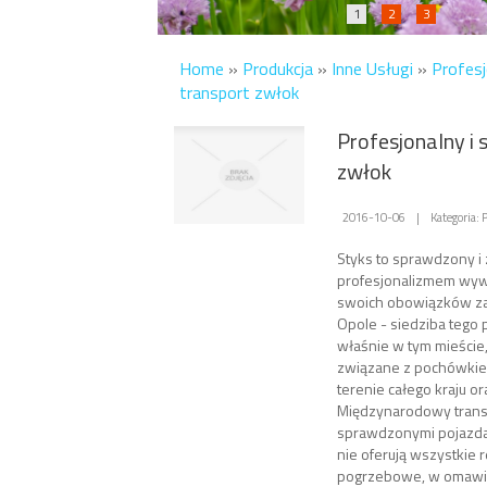
1
2
3
Home
»
Produkcja
»
Inne Usługi
»
Profesj
transport zwłok
Profesjonalny i 
zwłok
2016-10-06
|
Kategoria: 
Styks to sprawdzony i
profesjonalizmem wywi
swoich obowiązków z
Opole - siedziba tego 
właśnie w tym mieście,
związane z pochówkie
terenie całego kraju or
Międzynarodowy trans
sprawdzonymi pojazdami
nie oferują wszystkie 
pogrzebowe, w omawia