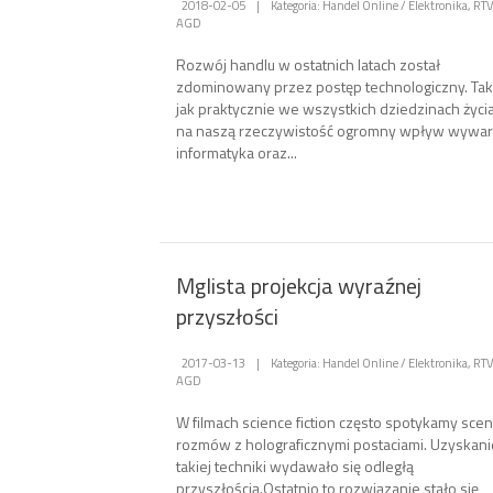
2018-02-05
|
Kategoria: Handel Online / Elektronika, RTV
AGD
Rozwój handlu w ostatnich latach został
zdominowany przez postęp technologiczny. Tak
jak praktycznie we wszystkich dziedzinach życia
na naszą rzeczywistość ogromny wpływ wywar
informatyka oraz...
Mglista projekcja wyraźnej
przyszłości
2017-03-13
|
Kategoria: Handel Online / Elektronika, RTV
AGD
W filmach science fiction często spotykamy sce
rozmów z holograficznymi postaciami. Uzyskani
takiej techniki wydawało się odległą
przyszłością.Ostatnio to rozwiązanie stało się