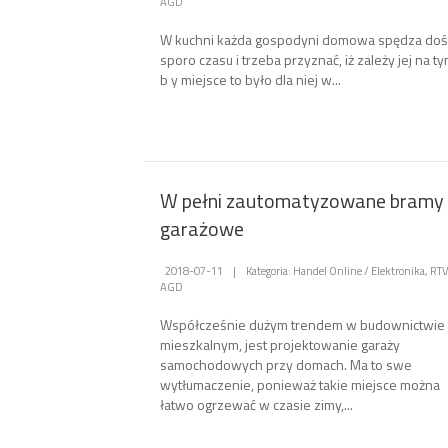
AGD
W kuchni każda gospodyni domowa spędza doś
sporo czasu i trzeba przyznać, iż zależy jej na ty
b y miejsce to było dla niej w...
W pełni zautomatyzowane bramy
garażowe
2018-07-11
|
Kategoria: Handel Online / Elektronika, RTV
AGD
Współcześnie dużym trendem w budownictwie
mieszkalnym, jest projektowanie garaży
samochodowych przy domach. Ma to swe
wytłumaczenie, ponieważ takie miejsce można
łatwo ogrzewać w czasie zimy,...