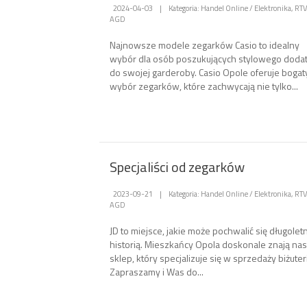
2024-04-03
|
Kategoria: Handel Online / Elektronika, RTV
AGD
Najnowsze modele zegarków Casio to idealny
wybór dla osób poszukujących stylowego doda
do swojej garderoby. Casio Opole oferuje bogat
wybór zegarków, które zachwycają nie tylko...
Specjaliści od zegarków
2023-09-21
|
Kategoria: Handel Online / Elektronika, RTV
AGD
JD to miejsce, jakie może pochwalić się długolet
historią. Mieszkańcy Opola doskonale znają na
sklep, który specjalizuje się w sprzedaży biżuteri
Zapraszamy i Was do...