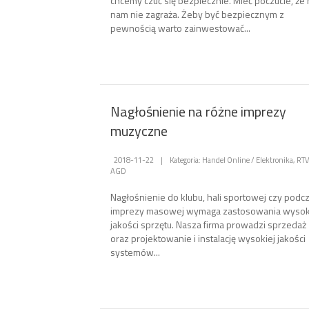
chcemy czuć się bezpiecznie. Mieć poczucie, że 
nam nie zagraża. Żeby być bezpiecznym z
pewnością warto zainwestować...
Nagłośnienie na różne imprezy
muzyczne
2018-11-22
|
Kategoria: Handel Online / Elektronika, RTV
AGD
Nagłośnienie do klubu, hali sportowej czy podc
imprezy masowej wymaga zastosowania wysok
jakości sprzętu. Nasza firma prowadzi sprzedaż
oraz projektowanie i instalację wysokiej jakości
systemów...