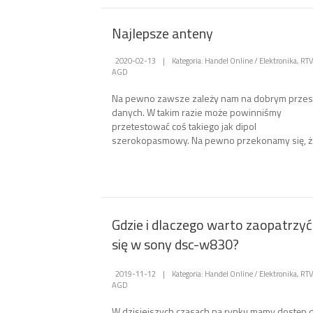
Najlepsze anteny
2020-02-13
|
Kategoria: Handel Online / Elektronika, RTV
AGD
Na pewno zawsze zależy nam na dobrym przes
danych. W takim razie może powinniśmy
przetestować coś takiego jak dipol
szerokopasmowy. Na pewno przekonamy się, że
Gdzie i dlaczego warto zaopatrzyć
się w sony dsc-w830?
2019-11-12
|
Kategoria: Handel Online / Elektronika, RTV
AGD
W dzisiejszych czasach na rynku mamy dostęp 