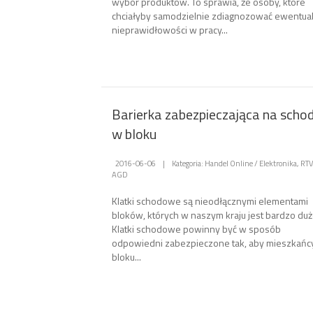
wybór produktów. To sprawia, że osoby, które
chciałyby samodzielnie zdiagnozować ewentua
nieprawidłowości w pracy...
Barierka zabezpieczająca na scho
w bloku
2016-06-06
|
Kategoria: Handel Online / Elektronika, RTV
AGD
Klatki schodowe są nieodłącznymi elementami
bloków, których w naszym kraju jest bardzo duż
Klatki schodowe powinny być w sposób
odpowiedni zabezpieczone tak, aby mieszkańc
bloku...