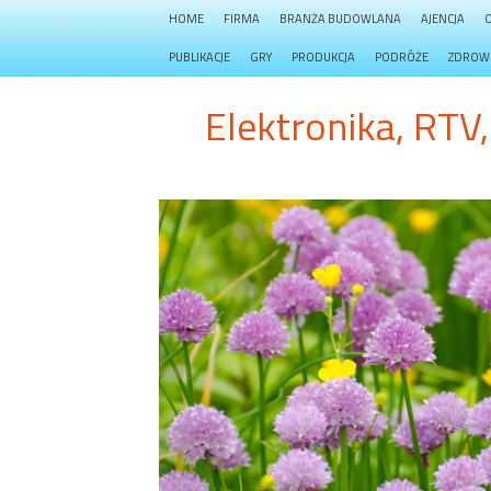
HOME
FIRMA
BRANŻA BUDOWLANA
AJENCJA
PUBLIKACJE
GRY
PRODUKCJA
PODRÓŻE
ZDROW
Elektronika, RTV