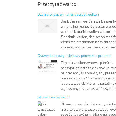
Przeczytać warto:
Das Büro, das wir für uns selbst wollten
Dank dessen werden wir besser he
wir uns hier genau befassen werde
wollten. Natürlich wollen wir auch 
für schule kaufen, das schon mehrfa
Websites erschienen ist. Während 
stöbern, wählen wir diejenigen aus, 
Grawer laserowy - ciekawy pomysł na prezent
Zapalniczka benzynowa, pierścione
naszyjnik to bardzo ciekawe i nie
na prezent. Jak sprawić, aby prezen
niepowtarzalny? Ciekawą propozycj
laserowy, dzięki któremu jesteśmy 
wymyślony przez nas wzór, symbol, n
Jak wyposażyć salon
Dbamy o nasz dom i staramy się, by
nie brakowało. Z tego powodu wyp
sposób, by być jak najbardziej za