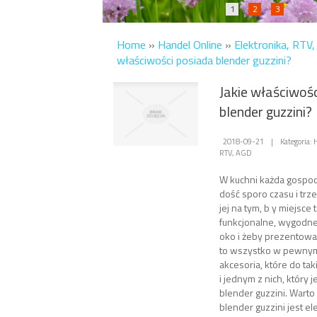
1
2
3
Home
»
Handel Online
»
Elektronika, RTV
właściwości posiada blender guzzini?
Jakie właściwoś
blender guzzini?
2018-09-21
|
Kategoria: 
RTV, AGD
W kuchni każda gospo
dość sporo czasu i trze
jej na tym, b y miejsce 
funkcjonalne, wygodne
oko i żeby prezentowa
to wszystko w pewnym
akcesoria, które do ta
i jednym z nich, który j
blender guzzini. Warto
blender guzzini jest e