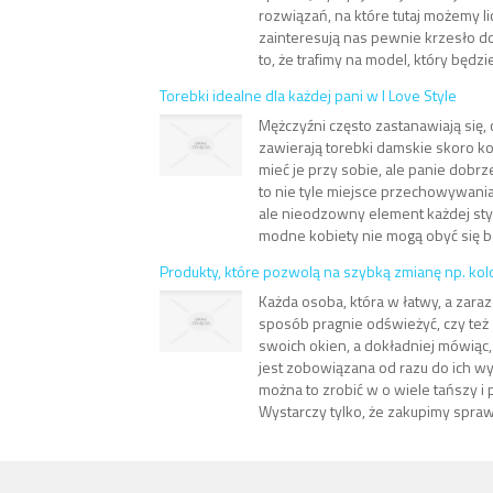
rozwiązań, na które tutaj możemy li
zainteresują nas pewnie krzesło do
to, że trafimy na model, który będzi
Torebki idealne dla każdej pani w I Love Style
Mężczyźni często zastanawiają się,
zawierają torebki damskie skoro k
mieć je przy sobie, ale panie dobrz
to nie tyle miejsce przechowywani
ale nieodzowny element każdej styl
modne kobiety nie mogą obyć się be
Produkty, które pozwolą na szybką zmianę np. ko
Każda osoba, która w łatwy, a zara
sposób pragnie odświeżyć, czy też
swoich okien, a dokładniej mówiąc
jest zobowiązana od razu do ich w
można to zrobić w o wiele tańszy i
Wystarczy tylko, że zakupimy spraw