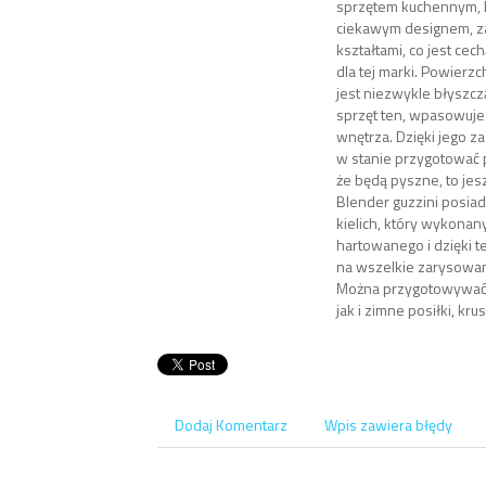
sprzętem kuchennym, k
ciekawym designem, z
kształtami, co jest cec
dla tej marki. Powierz
jest niezwykle błyszczą
sprzęt ten, wpasowuj
wnętrza. Dzięki jego 
w stanie przygotować po
że będą pyszne, to je
Blender guzzini posia
kielich, który wykonany
hartowanego i dzięki t
na wszelkie zarysowan
Można przygotowywać 
jak i zimne posiłki, kru
Dodaj Komentarz
Wpis zawiera błędy