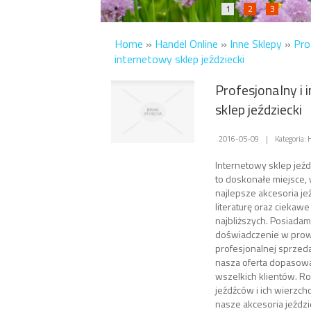
1
2
3
Home
»
Handel Online
»
Inne Sklepy
»
Pro
internetowy sklep jeździecki
Profesjonalny i
sklep jeździecki
2016-05-09
|
Kategoria: 
Internetowy sklep jeź
to doskonałe miejsce,
najlepsze akcesoria je
literaturę oraz ciekawe
najbliższych. Posiadam
doświadczenie w pro
profesjonalnej sprzeda
nasza oferta dopasowa
wszelkich klientów. 
jeźdźców i ich wierzc
nasze akcesoria jeździ