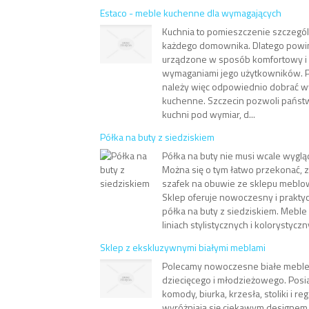
Estaco - meble kuchenne dla wymagających
Kuchnia to pomieszczenie szczegól
każdego domownika. Dlatego powi
urządzone w sposób komfortowy i 
wymaganiami jego użytkowników. 
należy więc odpowiednio dobrać wy
kuchenne. Szczecin pozwoli pańs
kuchni pod wymiar, d...
Półka na buty z siedziskiem
Półka na buty nie musi wcale wygląd
Można się o tym łatwo przekonać, z
szafek na obuwie ze sklepu mebl
Sklep oferuje nowoczesny i praktyc
półka na buty z siedziskiem. Meble
liniach stylistycznych i kolorystyczny
Sklep z ekskluzywnymi białymi meblami
Polecamy nowoczesne białe meble
dziecięcego i młodzieżowego. Posia
komody, biurka, krzesła, stoliki i r
wyróżniają się ciekawym designem 