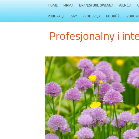
HOME
FIRMA
BRANŻA BUDOWLANA
AJENCJA
PUBLIKACJE
GRY
PRODUKCJA
PODRÓŻE
ZDROW
Profesjonalny i int