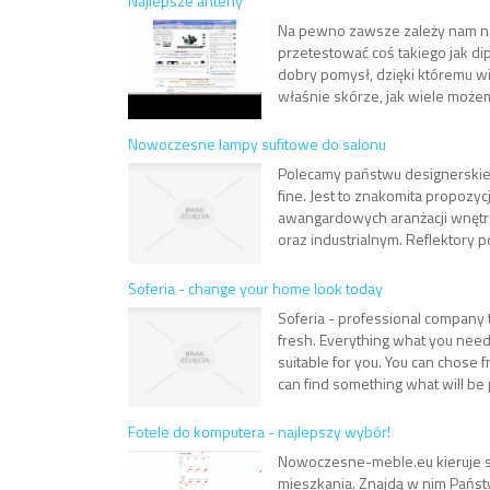
Najlepsze anteny
Na pewno zawsze zależy nam na
przetestować coś takiego jak d
dobry pomysł, dzięki któremu wi
właśnie skórze, jak wiele możem
Nowoczesne lampy sufitowe do salonu
Polecamy państwu designerskie 
fine. Jest to znakomita propo
awangardowych aranżacji wnętrz
oraz industrialnym. Reflektory p
Soferia - change your home look today
Soferia - professional company 
fresh. Everything what you need 
suitable for you. You can chose fr
can find something what will be p
Fotele do komputera - najlepszy wybór!
Nowoczesne-meble.eu kieruje s
mieszkania. Znajdą w nim Państ