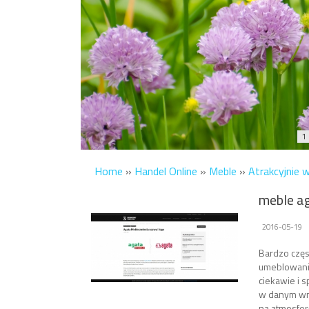
1
Home
»
Handel Online
»
Meble
»
Atrakcyjnie 
meble a
2016-05-19
Bardzo częs
umeblowania
ciekawie i 
w danym wn
na atmosfer