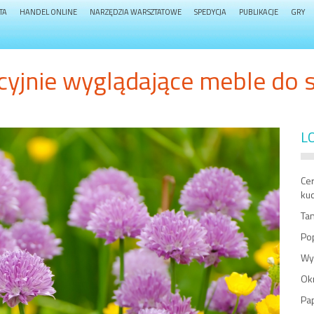
TA
HANDEL ONLINE
NARZĘDZIA WARSZTATOWE
SPEDYCJA
PUBLIKACJE
GRY
cyjnie wyglądające meble do 
L
Cer
ku
Tan
Po
Wy
Ok
Pa