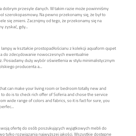
 dobrym przesyle danych. W takim razie może powinniśmy
ipol szerokopasmowy. Na pewno przekonamy się, że był to
ele się zmieni. Zacznijmy od tego, że przekonamy się na
y zyskać, gdy...
lampy w kształcie prostopadłościanu z kolekcji aquaform qupet
zycja do zdecydowanie nowoczesnych ewentualnie
. Posiadamy duży wybór oświetlenia w stylu minimalistycznym
olskiego producenta a...
that can make your living room or bedroom totally new and
to do is to check rich offer of Soferia and chose the service
om wide range of colors and fabrics, so it is fact for sure, you
erfec...
woją ofertę do osób poszukujących wyjątkowych mebli do
wo tylko rozwiązania najwyższej jakości. Wszystkie dostępne