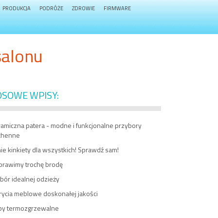
PRODUKCJA
PODRÓŻE
ZDROWIE
FIRMWARE
salonu
OSOWE WPISY:
amiczna patera - modne i funkcjonalne przybory
chenne
ie kinkiety dla wszystkich! Sprawdź sam!
prawimy trochę brodę
bór idealnej odzieży
rycia meblowe doskonałej jakości
py termozgrzewalne