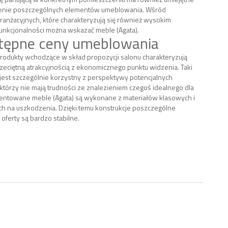
enie poszczególnych elementów umeblowania. Wśród
ranżacyjnych, które charakteryzują się również wysokim
nkcjonalności można wskazać meble (Agata).
tępne ceny umeblowania
rodukty wchodzące w skład propozycji salonu charakteryzują
zeciętną atrakcyjnością z ekonomicznego punktu widzenia. Taki
 jest szczególnie korzystny z perspektywy potencjalnych
 którzy nie mają trudności ze znalezieniem czegoś idealnego dla
zentowane meble (Agata) są wykonane z materiałów klasowych i
h na uszkodzenia. Dzięki temu konstrukcje poszczególne
oferty są bardzo stabilne.