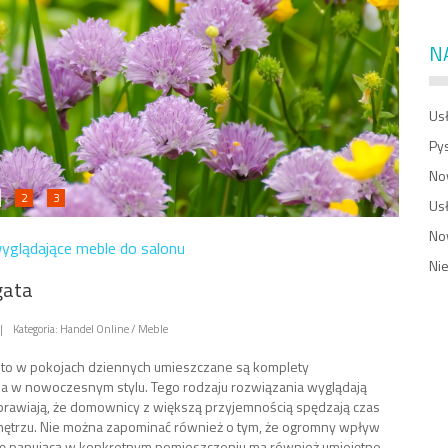
N
Usł
Py
No
2
3
Us
No
wyglądające meble do salonu
Ni
gata
|
Kategoria: Handel Online / Meble
to w pokojach dziennych umieszczane są komplety
 w nowoczesnym stylu. Tego rodzaju rozwiązania wyglądają
sprawiają, że domownicy z większą przyjemnością spędzają czas
ętrzu. Nie można zapominać również o tym, że ogromny wpływ
ę panującą w konkretnym pomieszczeniu ma również umiejętne