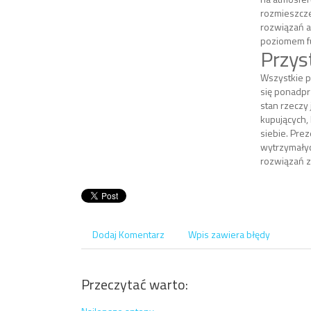
rozmieszcz
rozwiązań a
poziomem fu
Przys
Wszystkie p
się ponadpr
stan rzeczy
kupujących,
siebie. Pre
wytrzymałyc
rozwiązań z 
Dodaj Komentarz
Wpis zawiera błędy
Przeczytać warto: