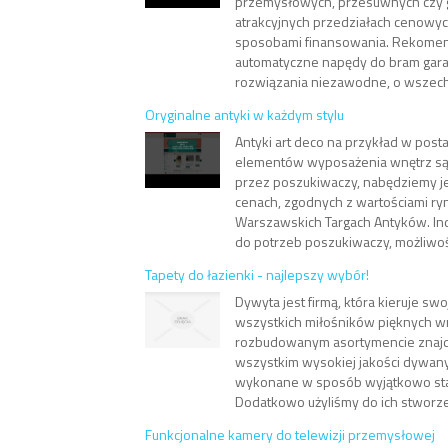
przemysłowych, przesuwnych czy 
atrakcyjnych przedziałach cenowyc
sposobami finansowania. Rekom
automatyczne napędy do bram gar
rozwiązania niezawodne, o wszechs
Oryginalne antyki w każdym stylu
Antyki art deco na przykład w posta
elementów wyposażenia wnętrz są
przez poszukiwaczy, nabędziemy 
cenach, zgodnych z wartościami ry
Warszawskich Targach Antyków. In
do potrzeb poszukiwaczy, możliwość 
Tapety do łazienki - najlepszy wybór!
Dywyta jest firmą, która kieruje swo
wszystkich miłośników pięknych w
rozbudowanym asortymencie znaj
wszystkim wysokiej jakości dywany 
wykonane w sposób wyjątkowo sta
Dodatkowo użyliśmy do ich stworzen
Funkcjonalne kamery do telewizji przemysłowej