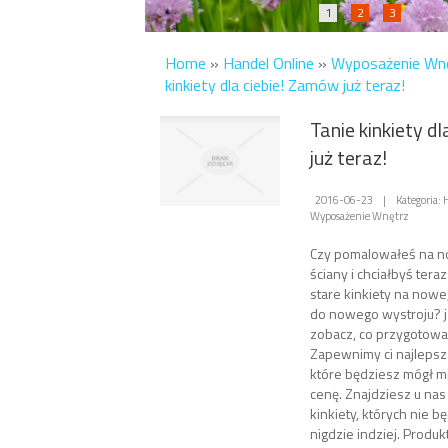
1
2
3
Home
»
Handel Online
»
Wyposażenie Wn
kinkiety dla ciebie! Zamów już teraz!
Tanie kinkiety d
już teraz!
2016-06-23
|
Kategoria:
Wyposażenie Wnętrz
Czy pomalowałeś na n
ściany i chciałbyś ter
stare kinkiety na now
do nowego wystroju? je
zobacz, co przygotowal
Zapewnimy ci najlepsze
które będziesz mógł m
cenę. Znajdziesz u nas
kinkiety, których nie b
nigdzie indziej. Produkt