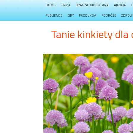
HOME
FIRMA
BRANŻA BUDOWLANA
AJENCJA
PUBLIKACJE
GRY
PRODUKCJA
PODRÓŻE
ZDROW
Tanie kinkiety dla