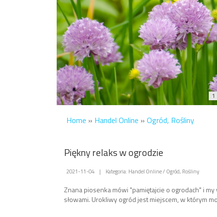
1
Home
»
Handel Online
»
Ogród, Rośliny
Piękny relaks w ogrodzie
2021-11-04
|
Kategoria: Handel Online / Ogród, Rośliny
Znana piosenka mówi "pamiętajcie o ogrodach" i my 
słowami. Urokliwy ogród jest miejscem, w którym moż