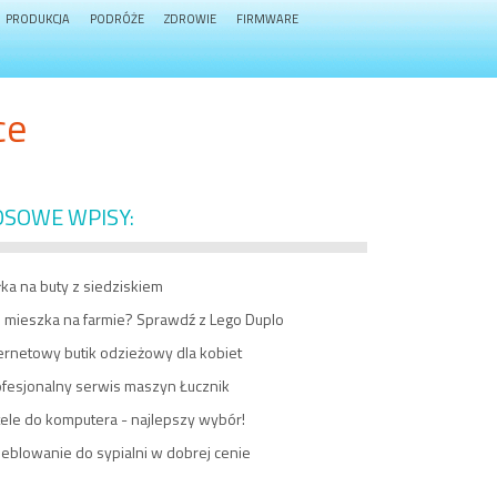
PRODUKCJA
PODRÓŻE
ZDROWIE
FIRMWARE
ce
OSOWE WPISY:
ka na buty z siedziskiem
o mieszka na farmie? Sprawdź z Lego Duplo
ernetowy butik odzieżowy dla kobiet
ofesjonalny serwis maszyn Łucznik
ele do komputera - najlepszy wybór!
eblowanie do sypialni w dobrej cenie