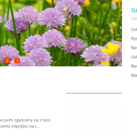
N
Usł
Py
No
Us
2
3
No
Ni
w pełni zgadzamy się z tymi
emy odprężyć się i...