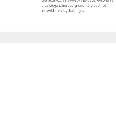
charakteryzują się wysoką jakością wykonania
oraz eleganckim designem, który podkreśli
indywidualny styl każdego...