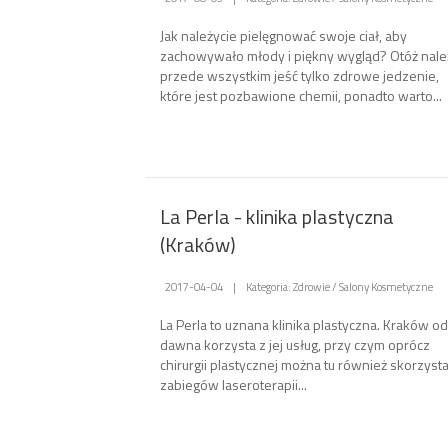
Jak należycie pielęgnować swoje ciał, aby
zachowywało młody i piękny wygląd? Otóż nale
przede wszystkim jeść tylko zdrowe jedzenie,
które jest pozbawione chemii, ponadto warto...
La Perla - klinika plastyczna
(Kraków)
2017-04-04
|
Kategoria: Zdrowie / Salony Kosmetyczne
La Perla to uznana klinika plastyczna. Kraków od
dawna korzysta z jej usług, przy czym oprócz
chirurgii plastycznej można tu również skorzysta
zabiegów laseroterapii...