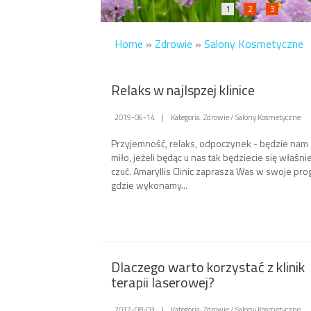
1
2
3
Home
»
Zdrowie
»
Salony Kosmetyczne
Relaks w najlspzej klinice
2019-06-14
|
Kategoria: Zdrowie / Salony Kosmetyczne
Przyjemność, relaks, odpoczynek - będzie nam
miło, jeżeli będąc u nas tak będziecie się właśni
czuć. Amaryllis Clinic zaprasza Was w swoje prog
gdzie wykonamy...
Dlaczego warto korzystać z klinik
terapii laserowej?
2017-08-03
|
Kategoria: Zdrowie / Salony Kosmetyczne