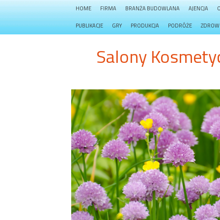
HOME
FIRMA
BRANŻA BUDOWLANA
AJENCJA
PUBLIKACJE
GRY
PRODUKCJA
PODRÓŻE
ZDROW
Salony Kosmetyc