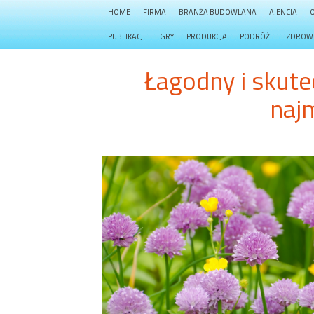
HOME
FIRMA
BRANŻA BUDOWLANA
AJENCJA
PUBLIKACJE
GRY
PRODUKCJA
PODRÓŻE
ZDROW
Łagodny i skute
naj