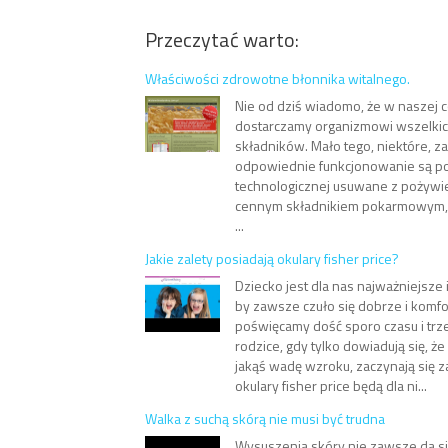
Przeczytać warto:
Właściwości zdrowotne błonnika witalnego.
Nie od dziś wiadomo, że w naszej c
dostarczamy organizmowi wszelki
składników. Mało tego, niektóre, 
odpowiednie funkcjonowanie są p
technologicznej usuwane z pożywien
cennym składnikiem pokarmowym, ja
...
Jakie zalety posiadają okulary fisher price?
Dziecko jest dla nas najważniejsze 
by zawsze czuło się dobrze i komf
poświęcamy dość sporo czasu i trze
rodzice, gdy tylko dowiadują się, że
jakąś wadę wzroku, zaczynają się z
okulary fisher price będą dla ni...
Walka z suchą skórą nie musi być trudna
Wysuszenia skóry nie zawsze da się