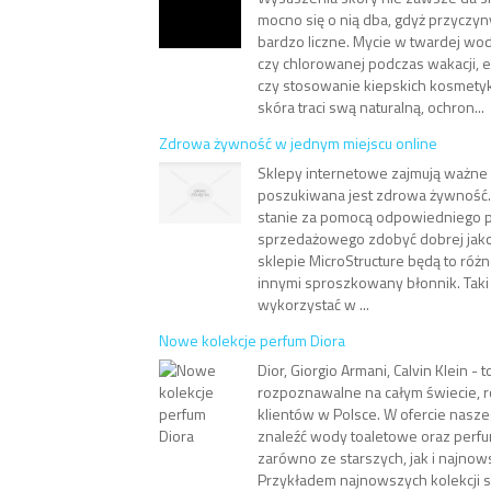
mocno się o nią dba, gdyż przyczyn
bardzo liczne. Mycie w twardej wod
czy chlorowanej podczas wakacji, 
czy stosowanie kiepskich kosmety
skóra traci swą naturalną, ochron...
Zdrowa żywność w jednym miejscu online
Sklepy internetowe zajmują ważne 
poszukiwana jest zdrowa żywność. 
stanie za pomocą odpowiedniego 
sprzedażowego zdobyć dobrej jakoś
sklepie MicroStructure będą to róż
innymi sproszkowany błonnik. Taki
wykorzystać w ...
Nowe kolekcje perfum Diora
Dior, Giorgio Armani, Calvin Klein - 
rozpoznawalne na całym świecie, 
klientów w Polsce. W ofercie nasz
znaleźć wody toaletowe oraz perf
zarówno ze starszych, jak i najnows
Przykładem najnowszych kolekcji s