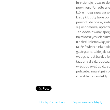
funkcjonuje jeszcze do 
powinien. Ponadto wie
które mogą zaparcia w
kiedy kłopoty takie poj
powodu do obaw, zwłas
się w domowej apteczc
Ten dedykowany specja
najmłodszych lek skut
u dzieci i niemowląt już
także świetnie niweluj
gastryczne, takie jak 
wzdęcia. Jest bardzo b
łagodny dla dziecięce
więc podawać go dzieci
potrzeba, nawet jeśli 
charakter przewlekły.
Dodaj Komentarz
Wpis zawiera błędy