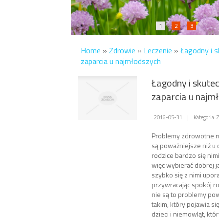
1
2
3
Home
»
Zdrowie
»
Leczenie
»
Łagodny i s
zaparcia u najmłodszych
Łagodny i skutec
zaparcia u najm
2016-05-31
|
Kategoria: 
Problemy zdrowotne m
są poważniejsze niż u 
rodzice bardzo się nim
więc wybierać dobrej ja
szybko się z nimi uporaj
przywracając spokój ro
nie są to problemy p
takim, który pojawia się
dzieci i niemowląt, któ