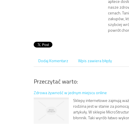
aptece dost
nasze zdrow
cenach. Tan
zakupów, kt
szybciej wr
powrót chor
Dodaj Komentarz
Wpis zawiera błędy
Przeczytać warto:
Zdrowa żywność w jednym miejscu online
Sklepy internetowe zajmują waż
rodzina jest w stanie za pomo
artykuły. W sklepie MicroStruct
błonnik. Taki wyrób łatwo wykorz