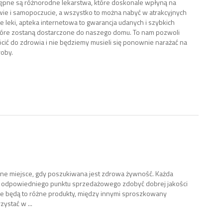
ępne są różnorodne lekarstwa, które doskonale wpłyną na
ie i samopoczucie, a wszystko to można nabyć w atrakcyjnych
ie leki, apteka internetowa to gwarancja udanych i szybkich
óre zostaną dostarczone do naszego domu. To nam pozwoli
ócić do zdrowia i nie będziemy musieli się ponownie narażać na
oby.
ne miejsce, gdy poszukiwana jest zdrowa żywność. Każda
cą odpowiedniego punktu sprzedażowego zdobyć dobrej jakości
ure będą to różne produkty, między innymi sproszkowany
ystać w ...