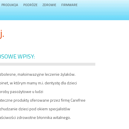
PRODUKCJA
PODRÓŻE
ZDROWIE
FIRMWARE
j.
OSOWE WPISY:
zbolesne, małoinwazyjne leczenie żylaków.
inet, w którym mamy m.i. dentystę dla dzieci
oroby pasożytowe u ludzi
uteczne produkty oferowane przez firmę Carefree
chudzanie dzieci pod okiem specjalistów
aściwości zdrowotne błonnika witalnego.