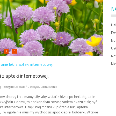
N
Usł
Py
No
Us
2
3
No
Ni
Tanie leki z apteki internetowej.
i z apteki internetowej.
|
Kategoria: Zdrowie / Dietetyka, Odchudzanie
my chorzy i nie mamy siły, aby wstać z łóżka po herbatę, a nie
o wyjściu z domu, to doskonałym rozwiązaniem okazuje się być
ka internetowa. Dzięki niej można kupić tanie leki, apteka
, i w ogóle nie musimy wychodzić spod ciepłej kołderki. W takie