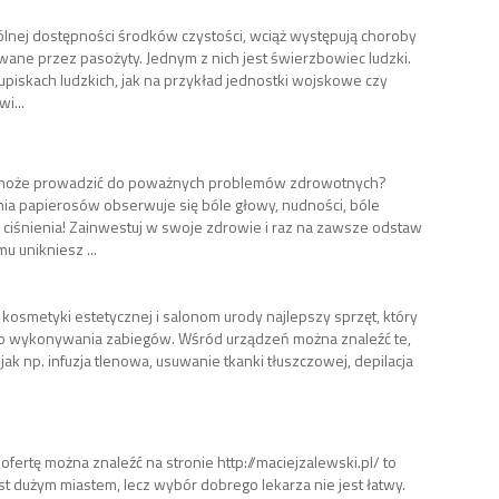
nej dostępności środków czystości, wciąż występują choroby
ane przez pasożyty. Jednym z nich jest świerzbowiec ludzki.
piskach ludzkich, jak na przykład jednostki wojskowe czy
i...
ną może prowadzić do poważnych problemów zdrowotnych?
a papierosów obserwuje się bóle głowy, nudności, bóle
ciśnienia! Zainwestuj w swoje zdrowie i raz na zawsze odstaw
u unikniesz ...
kosmetyki estetycznej i salonom urody najlepszy sprzęt, który
o wykonywania zabiegów. Wśród urządzeń można znaleźć te,
jak np. infuzja tlenowa, usuwanie tkanki tłuszczowej, depilacja
ofertę można znaleźć na stronie http://maciejzalewski.pl/ to
t dużym miastem, lecz wybór dobrego lekarza nie jest łatwy.