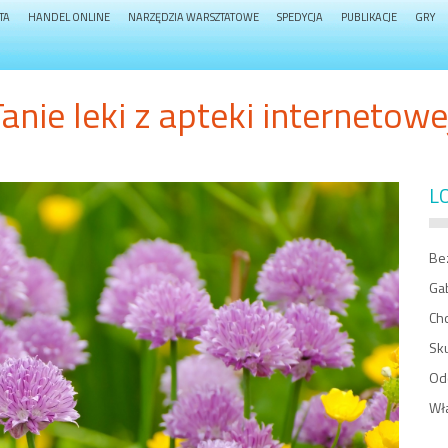
TA
HANDEL ONLINE
NARZĘDZIA WARSZTATOWE
SPEDYCJA
PUBLIKACJE
GRY
anie leki z apteki internetowe
L
Be
Gab
Ch
Sk
Od
Wł