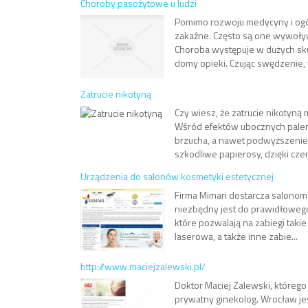
Choroby pasożytowe u ludzi
Pomimo rozwoju medycyny i ogól
zakaźne. Często są one wywoływ
Choroba występuje w dużych sku
domy opieki. Czując swędzenie, w
Zatrucie nikotyną
Czy wiesz, że zatrucie nikoty
Wśród efektów ubocznych paleni
brzucha, a nawet podwyższenie 
szkodliwe papierosy, dzięki czem
Urządzenia do salonów kosmetyki estetycznej
Firma Mimari dostarcza salonom 
niezbędny jest do prawidłoweg
które pozwalają na zabiegi takie 
laserowa, a także inne zabie...
http://www.maciejzalewski.pl/
Doktor Maciej Zalewski, którego 
prywatny ginekolog. Wrocław jes