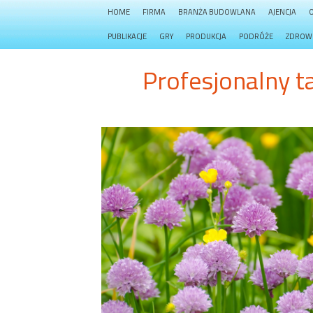
HOME
FIRMA
BRANŻA BUDOWLANA
AJENCJA
PUBLIKACJE
GRY
PRODUKCJA
PODRÓŻE
ZDROW
Profesjonalny t