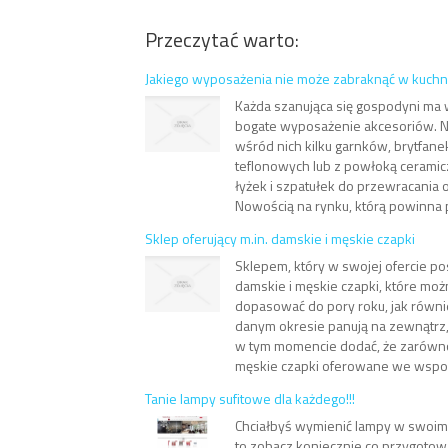
Przeczytać warto:
Jakiego wyposażenia nie może zabraknąć w kuchn
Każda szanująca się gospodyni ma 
bogate wyposażenie akcesoriów. N
wśród nich kilku garnków, brytfanek
teflonowych lub z powłoką cerami
łyżek i szpatułek do przewracania o
Nowością na rynku, którą powinna p
Sklep oferujący m.in. damskie i męskie czapki
Sklepem, który w swojej ofercie po
damskie i męskie czapki, które mo
dopasować do pory roku, jak równ
danym okresie panują na zewnątrz, j
w tym momencie dodać, że zarówno 
męskie czapki oferowane we wspom
Tanie lampy sufitowe dla każdego!!!
Chciałbyś wymienić lampy w swoim m
to zobacz koniecznie co przygoto