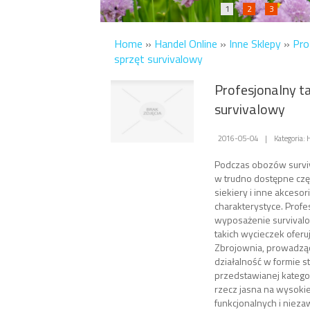
1
2
3
Home
»
Handel Online
»
Inne Sklepy
»
Pro
sprzęt survivalowy
Profesjonalny ta
survivalowy
2016-05-04
|
Kategoria: 
Podczas obozów survi
w trudno dostępne częś
siekiery i inne akcesori
charakterystyce. Profe
wyposażenie survival
takich wycieczek oferu
Zbrojownia, prowadzą
działalność w formie s
przedstawianej kategor
rzecz jasna na wysokiej
funkcjonalnych i nieza