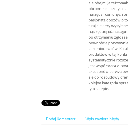
ale obejmuje też tomah
obronne, maczety i dzi
narzędzi, cenionych p
pasjonata obozów prz
tutaj siekiery wysyłan
najczęściej już następ
po otrzymaniu zgłoszeni
pewnością pozytywni
zleceniodawców. Kata
produktów w tej konkre
systematycznie rozsz
jest współpraca z inn
akcesoriów survivalow
się do rozbudowy ofert
kolejna kategoria spr
tym sklepie.
Dodaj Komentarz
Wpis zawiera błędy