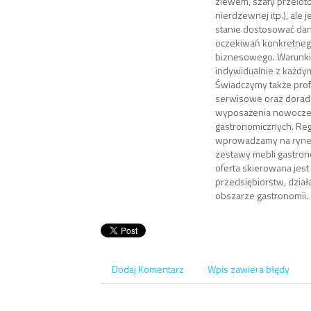
zlewem, szafy przeloto
nierdzewnej itp.), ale 
stanie dostosować dan
oczekiwań konkretnego
biznesowego. Warunki
indywidualnie z każdy
Świadczymy także prof
serwisowe oraz dorad
wyposażenia nowoczes
gastronomicznych. Reg
wprowadzamy na ryne
zestawy mebli gastron
oferta skierowana jest
przedsiębiorstw, dzi
obszarze gastronomii.
Dodaj Komentarz
Wpis zawiera błędy