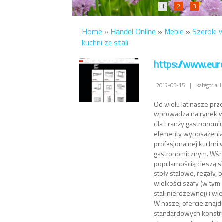
1
2
3
Home
»
Handel Online
»
Meble
»
Szeroki 
kuchni ze stali
https://www.eur
2017-05-15
|
Kategoria:
Od wielu lat nasze pr
wprowadza na rynek w
dla branży gastronomic
elementy wyposażenia
profesjonalnej kuchni 
gastronomicznym. Wśr
popularnością cieszą s
stoły stalowe, regały, 
wielkości szafy (w tym
stali nierdzewnej) i wi
W naszej ofercie znajd
standardowych konstruk