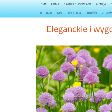
HOME
FIRMA
BRANŻA BUDOWLANA
AJENCJA
PUBLIKACJE
GRY
PRODUKCJA
PODRÓŻE
ZDROW
Eleganckie i wyg