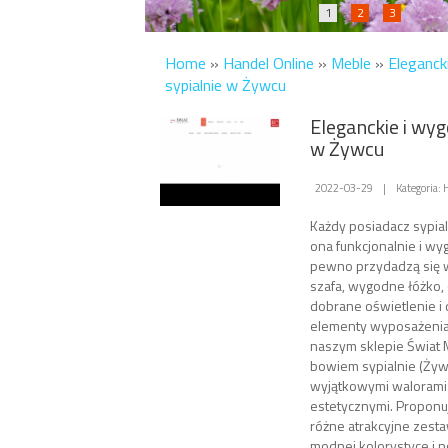
1
2
3
Home
»
Handel Online
»
Meble
»
Eleganck
sypialnie w Żywcu
Eleganckie i wyg
w Żywcu
2022-03-29
|
Kategoria:
Każdy posiadacz sypial
ona funkcjonalnie i w
pewno przydadzą się w n
szafa, wygodne łóżko
dobrane oświetlenie i 
elementy wyposażenia
naszym sklepie Świat 
bowiem sypialnie (Żywi
wyjątkowymi walorami
estetycznymi. Propon
różne atrakcyjne zest
modnej kolorystyce i 