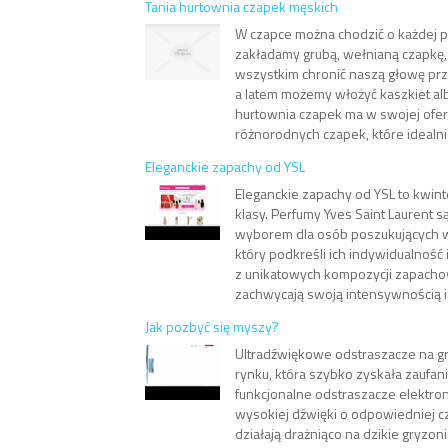
Tania hurtownia czapek męskich
W czapce można chodzić o każdej p
zakładamy grubą, wełnianą czapkę,
wszystkim chronić naszą głowę pr
a latem możemy włożyć kaszkiet alb
hurtownia czapek ma w swojej ofer
różnorodnych czapek, które idealni
Eleganckie zapachy od YSL
Eleganckie zapachy od YSL to kwint
klasy. Perfumy Yves Saint Laurent 
wyborem dla osób poszukujących 
który podkreśli ich indywidualność i
z unikatowych kompozycji zapacho
zachwycają swoją intensywnością i t
Jak pozbyć się myszy?
Ultradźwiękowe odstraszacze na g
rynku, która szybko zyskała zaufan
funkcjonalne odstraszacze elektro
wysokiej dźwięki o odpowiedniej cz
działają drażniąco na dzikie gryzonie