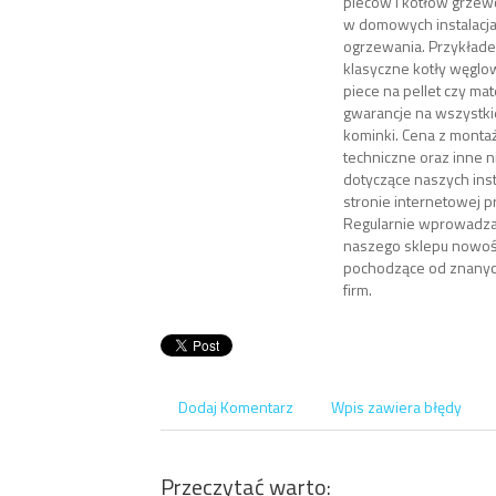
pieców i kotłów grze
w domowych instalacja
ogrzewania. Przykład
klasyczne kotły węglo
piece na pellet czy ma
gwarancje na wszystkie
kominki. Cena z monta
techniczne oraz inne 
dotyczące naszych insta
stronie internetowej p
Regularnie wprowadza
naszego sklepu nowoś
pochodzące od znany
firm.
Dodaj Komentarz
Wpis zawiera błędy
Przeczytać warto: