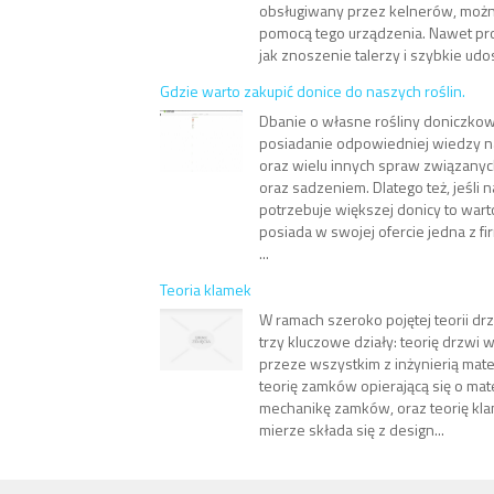
obsługiwany przez kelnerów, możn
pomocą tego urządzenia. Nawet pro
jak znoszenie talerzy i szybkie udos
Gdzie warto zakupić donice do naszych roślin.
Dbanie o własne rośliny doniczko
posiadanie odpowiedniej wiedzy na 
oraz wielu innych spraw związanyc
oraz sadzeniem. Dlatego też, jeśli n
potrzebuje większej donicy to wart
posiada w swojej ofercie jedna z fi
...
Teoria klamek
W ramach szeroko pojętej teorii d
trzy kluczowe działy: teorię drzwi
przeze wszystkim z inżynierią mate
teorię zamków opierającą się o ma
mechanikę zamków, oraz teorię kla
mierze składa się z design...