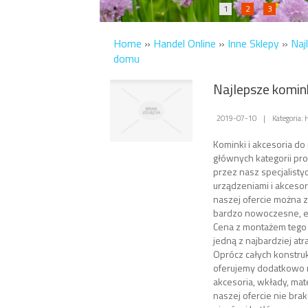
1
2
3
Home
»
Handel Online
»
Inne Sklepy
»
Naj
domu
Najlepsze komin
2019-07-10
|
Kategoria: 
Kominki i akcesoria do 
głównych kategorii pr
przez nasz specjalisty
urządzeniami i akceso
naszej ofercie można zn
bardzo nowoczesne, e
Cena z montażem tego ro
jedną z najbardziej atr
Oprócz całych konstru
oferujemy dodatkowo 
akcesoria, wkłady, mat
naszej ofercie nie bra