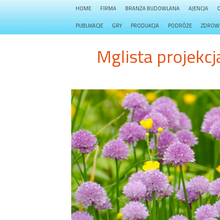
HOME
FIRMA
BRANŻA BUDOWLANA
AJENCJA
PUBLIKACJE
GRY
PRODUKCJA
PODRÓŻE
ZDROW
Mglista projekcj