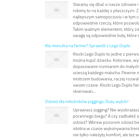
Staramy się dbać o nasze zdrowie i 
robimy to na każdej z płaszczyzn. Z
najlepszym samopoczuciu i w tym 
odpowiednie rzeczy, które pozwolą
Takim ważnym elementem, który za
uwagę są odpowiednie buty, które 
Kto mieszka na farmie? Sprawdź z Lego Duplo
Klocki Lego Duplo to jedne z pierw
można kupić dziecku. Kolorowe, wy
dopasowane rozmiarem do małych 
ucieszą każdego malucha. Pewnie n
mistrzem budowania, raczej rozwal
swoim czasie. Klocki Lego Duplo far
skierowan...
Odzież dla miłośników joggingu. Duży wybór!
Uprawiasz jogging? Nie wyobrażasz
porannego biegu? A czy zadbałeś 
odzież? Wbrew pozorom odzież bi
istotna w czasie wykonywania tre
nie tylko należyty komfort, ale też