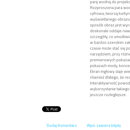
parę wodną do projekcj
Rozproszona para wodn
cyfrowa, tworzą kurtynę
wyświetlanego obrazu
sposób obraz jest wyr
doskonale oddaje naw
szczegóły, co umożliwi
w bardzo szerokim zak
czasie może stać się 
narzędziem, przy różn
premierowych pokazach
pokazach mody, koncer
Ekran mgłowy daje wie
również dlatego, że re
Interaktywność powod
wykorzystanie takiego 
jeszcze rozleglejsze.
Dodaj Komentarz
Wpis zawiera błędy