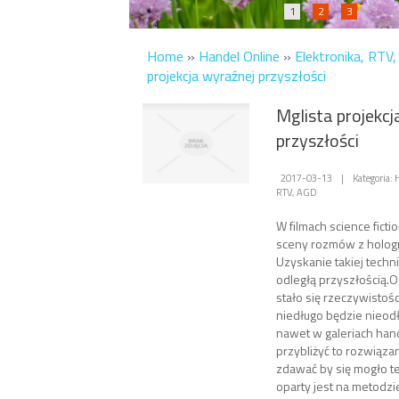
1
2
3
Home
»
Handel Online
»
Elektronika, RTV
projekcja wyraźnej przyszłości
Mglista projekcj
przyszłości
2017-03-13
|
Kategoria: 
RTV, AGD
W filmach science fict
sceny rozmów z hologr
Uzyskanie takiej techn
odległą przyszłością.O
stało się rzeczywistośc
niedługo będzie nieo
nawet w galeriach han
przybliżyć to rozwiązan
zdawać by się mogło t
oparty jest na metodzi