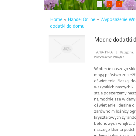
1
2
3
Home
»
Handel Online
»
Wyposażenie Wn
dodatki do domu
Modne dodatki 
2019-11-06
|
Kategoria:
Wyposażenie Wnętrz
W ofercie naszego skl
mogą państwo znaleźć
oświetlenie. Naszą ide
wszystkich naszych kli
stale poszerzamy nasz
najmodniejsze w dany
oświetlenie. Idealne d
zarówno miłośnicy og
kryształowych żyrandoli
betonowych wnętrz. D
naszego klienta podc
indywidualny, dzięki c