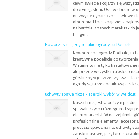
całym świecie i kojarzy się wszystki
dobrym gustem. Osoby ubrane w odz
niezwykle dynamiczne i stylowe i 
otoczenia. U nas znajdziesz najlep
najbardziej znanych marek takich 
Hilfiger...
Nowoczesne i jedyne takie ogrody na Podhalu
Nowoczesne ogrody Podhale, to ba
kreatywne podejście do tworzenia 
W sumie to nie tylko kształtowanie
ale przede wszystkim troska o natu
górskie było jeszcze czystsze. Tak
ogrody są także dodatkową atrakcją
uchwyty spawalnicze - szeroki wybór w weldcut
Nasza firma jest wiodącym produc
spawalniczych i różnego rodzaju p
elektronarzędzi. W naszej firmie 
profesjonalne elementy i akcesor
procesie spawania np. uchwyty spa
zaciski masowe, przyłbice spawalni