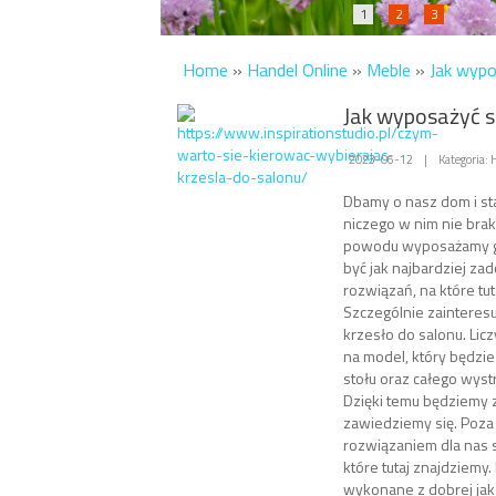
1
2
3
Home
»
Handel Online
»
Meble
»
Jak wypo
Jak wyposażyć s
2023-06-12
|
Kategoria:
Dbamy o nasz dom i sta
niczego w nim nie bra
powodu wyposażamy go
być jak najbardziej z
rozwiązań, na które tut
Szczególnie zainteres
krzesło do salonu. Licz
na model, który będzi
stołu oraz całego wyst
Dzięki temu będziemy 
zawiedziemy się. Poz
rozwiązaniem dla nas s
które tutaj znajdziemy.
wykonane z dobrej jak