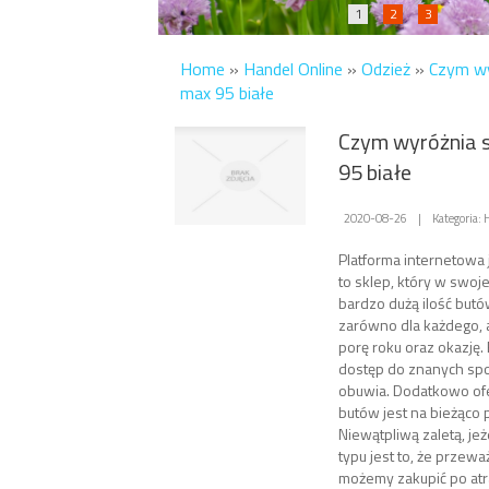
1
2
3
Home
»
Handel Online
»
Odzież
»
Czym wyr
max 95 białe
Czym wyróżnia si
95 białe
2020-08-26
|
Kategoria:
Platforma internetowa 
to sklep, który w swoje
bardzo dużą ilość but
zarówno dla każdego, a
porę roku oraz okazję.
dostęp do znanych s
obuwia. Dodatkowo of
butów jest na bieżąco
Niewątpliwą zaletą, jeż
typu jest to, że przew
możemy zakupić po atra