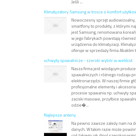
Jeśli ...
Klimatyzatory Samsung w trosce o komfort użytk
Nowoczesny sprzęt audiowizualny,
smartfony to produkty, z którymi na
jest Samsung, renomowana koreań
w jego fabrykach powstają równie
urządzenia do klimatyzacji. Klimaty
oferuje w sprzedaży firma Abaklim t
uchwyty spawalnicze - szeroki wybór w weldcut
Nasza firma jest wiodącym produc
spawalniczych i różnego rodzaju p
elektronarzędzi. W naszej firmie 
profesjonalne elementy i akcesor
procesie spawania np. uchwyty spa
zaciski masowe, przyłbice spawalni
odzie�...
Najlepsze anteny
Na pewno zawsze zależy nam na d
danych. W takim razie może powin
coś takiego jak dipol szerokopas