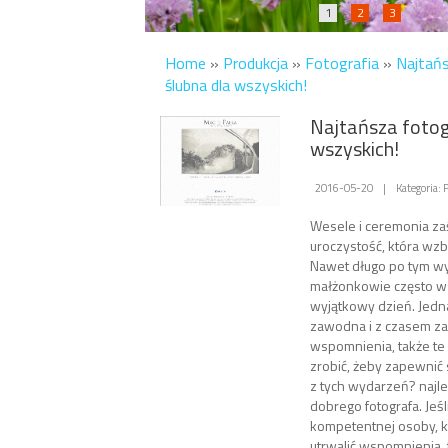
1
2
3
Home
»
Produkcja
»
Fotografia
»
Najtańs
ślubna dla wszyskich!
Najtańsza fotog
wszyskich!
2016-05-20
|
Kategoria: 
Wesele i ceremonia za
uroczystość, która wzb
Nawet długo po tym wy
małżonkowie często w
wyjątkowy dzień. Jedn
zawodna i z czasem za
wspomnienia, także te
zrobić, żeby zapewnić
z tych wydarzeń? najl
dobrego fotografa. Jeś
kompetentnej osoby, k
utrwalić wspomnienia, 