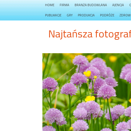
HOME
FIRMA
BRANŻA BUDOWLANA
AJENCJA
PUBLIKACJE
GRY
PRODUKCJA
PODRÓŻE
ZDROW
Najtańsza fotograf