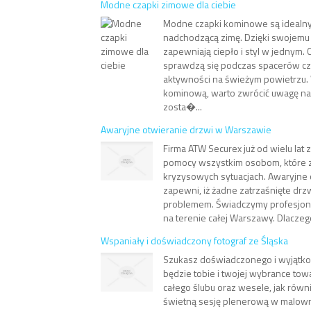
Modne czapki zimowe dla ciebie
Modne czapki kominowe są ideal
nadchodzącą zimę. Dzięki swojemu
zapewniają ciepło i styl w jednym. 
sprawdzą się podczas spacerów c
aktywności na świeżym powietrzu.
kominową, warto zwrócić uwagę na 
zosta�...
Awaryjne otwieranie drzwi w Warszawie
Firma ATW Securex już od wielu lat 
pomocy wszystkim osobom, które z
kryzysowych sytuacjach. Awaryjne
zapewni, iż żadne zatrzaśnięte drzw
problemem. Świadczymy profesjonal
na terenie całej Warszawy. Dlaczeg
Wspaniały i doświadczony fotograf ze Śląska
Szukasz doświadczonego i wyjątkow
będzie tobie i twojej wybrance to
całego ślubu oraz wesele, jak równ
świetną sesję plenerową w malowni