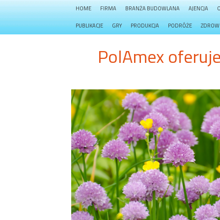
HOME
FIRMA
BRANŻA BUDOWLANA
AJENCJA
PUBLIKACJE
GRY
PRODUKCJA
PODRÓŻE
ZDROW
PolAmex oferuje