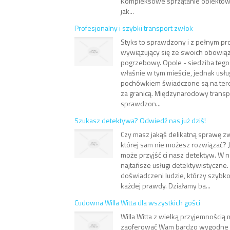
Kompleksowe sprzątanie obiektów t
jak...
Profesjonalny i szybki transport zwłok
Styks to sprawdzony i z pełnym p
wywiązujący się ze swoich obowią
pogrzebowy. Opole - siedziba tego 
właśnie w tym mieście, jednak usłu
pochówkiem świadczone są na teren
za granicą. Międzynarodowy transp
sprawdzon...
Szukasz detektywa? Odwiedź nas już dziś!
Czy masz jakąś delikatną sprawę z
której sam nie możesz rozwiązać? J
może przyjść ci nasz detektyw. W 
najtańsze usługi detektywistyczne.
doświadczeni ludzie, którzy szybko
każdej prawdy. Działamy ba...
Cudowna Willa Witta dla wszystkich gości
Willa Witta z wielką przyjemnością
zaoferować Wam bardzo wygodne p