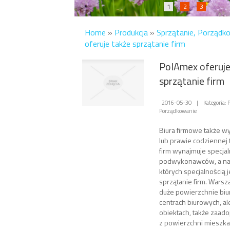
1
2
3
Home
»
Produkcja
»
Sprzątanie, Porządk
oferuje także sprzątanie firm
PolAmex oferuje
sprzątanie firm
2016-05-30
|
Kategoria: 
Porządkowanie
Biura firmowe także w
lub prawie codziennej t
firm wynajmuje specja
podwykonawców, a najc
których specjalnością 
sprzątanie firm. Wars
duże powierzchnie biu
centrach biurowych, al
obiektach, także zaad
z powierzchni mieszkal