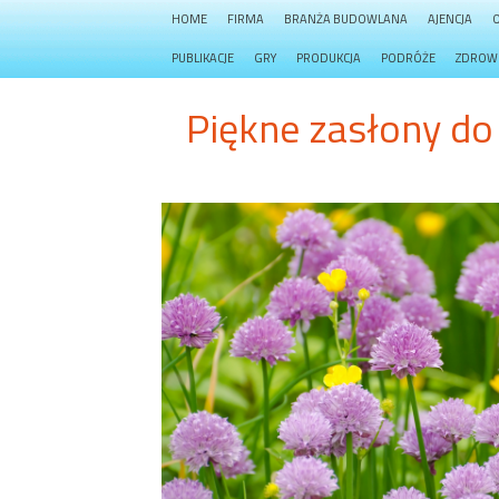
HOME
FIRMA
BRANŻA BUDOWLANA
AJENCJA
PUBLIKACJE
GRY
PRODUKCJA
PODRÓŻE
ZDROW
Piękne zasłony d