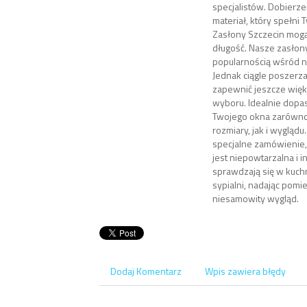
specjalistów. Dobier
materiał, który spełni
Zasłony Szczecin mogą
długość. Nasze zasłony
popularnością wśród n
Jednak ciągle poszerza
zapewnić jeszcze wię
wyboru. Idealnie dopa
Twojego okna zarówn
rozmiary, jak i wyglądu
specjalne zamówienie, 
jest niepowtarzalna i i
sprawdzają się w kuchn
sypialni, nadając pom
niesamowity wygląd.
Dodaj Komentarz
Wpis zawiera błędy