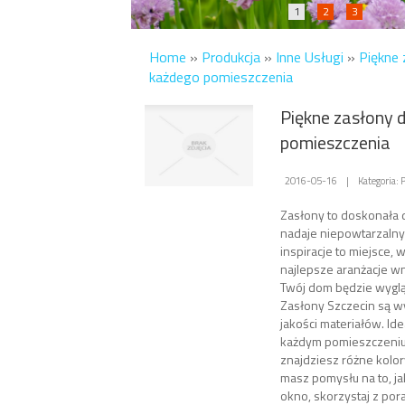
1
2
3
Home
»
Produkcja
»
Inne Usługi
»
Piękne 
każdego pomieszczenia
Piękne zasłony 
pomieszczenia
2016-05-16
|
Kategoria: 
Zasłony to doskonała 
nadaje niepowtarzalny
inspiracje to miejsce, 
najlepsze aranżacje wn
Twój dom będzie wyglą
Zasłony Szczecin są w
jakości materiałów. Ide
każdym pomieszczeniu.
znajdziesz różne kolory
masz pomysłu na to, j
okno, skorzystaj z po