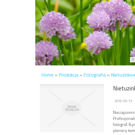
1
Home
»
Produkcja
»
Fotografia
»
Nietuzinkow
Nietuzin
2016-05-13
Niezapomnia
Profesjona
fotograf. By
plenery tem