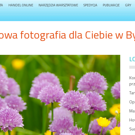
TA
HANDEL ONLINE
NARZĘDZIA WARSZTATOWE
SPEDYCJA
PUBLIKACJE
GRY
owa fotografia dla Ciebie w 
L
Kon
pr
Tan
Op
Ma
Ho
Su