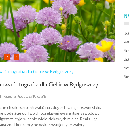
N
Usł
Py
No
2
3
Us
No
a fotografia dla Ciebie w Bydgoszczy
Ni
kowa fotografia dla Ciebie w Bydgoszczy
|
Kategoria: Produkcja / Fotografia
ne chwile warto utrwalać na zdjęciach w najlepszym stylu.
lne podejście do Twoich oczekiwań gwarantuje zawodowy
dgoszcz kryje w sobie wiele ciekawych miejsc. Realizując
atyczne i koncepcyjne wykorzystujemy te walory.