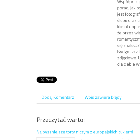
Współpracuj
porad, jak 
jest fotogr
ślubu oraz 
klimat dopa
że przez wi
romantyczny
się znaleźć?
Bydgoszcz t
zdjęciowe. 
dla ciebie 
Dodaj Komentarz
Wpis zawiera błędy
Przeczytać warto:
Najpyszniejsze torty niczym z europejskich cukierni