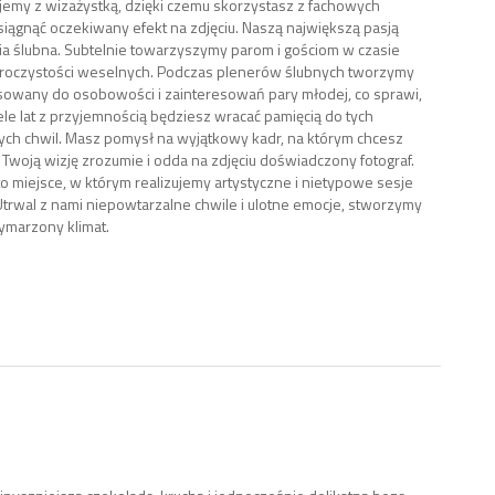
emy z wizażystką, dzięki czemu skorzystasz z fachowych
osiągnąć oczekiwany efekt na zdjęciu. Naszą największą pasją
afia ślubna. Subtelnie towarzyszymy parom i gościom w czasie
uroczystości weselnych. Podczas plenerów ślubnych tworzymy
sowany do osobowości i zainteresowań pary młodej, co sprawi,
ele lat z przyjemnością będziesz wracać pamięcią do tych
ch chwil. Masz pomysł na wyjątkowy kadr, na którym chcesz
 Twoją wizję zrozumie i odda na zdjęciu doświadczony fotograf.
o miejsce, w którym realizujemy artystyczne i nietypowe sesje
Utrwal z nami niepowtarzalne chwile i ulotne emocje, stworzymy
wymarzony klimat.