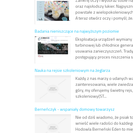
Zamknij oczy i wyobraź sobie na
oraz najsłodszy lukier. Najpysz
powstałe z wielopokoleniowych r
A teraz otwórz oczy i pomyśl, że.
Badania nieniszczące na najwyższym poziomie
Eksploatacja urządzeń wymiany c
turbinowej lub chłodnice gene
usuwania zanieczyszczeń. Trady
postępujący proces niszczenia sk
Nauka na rejsie szkoleniowym na żeglarza
Każdy z nas marzy o udanych wak
zainteresowania, wiele zwiedzać 
góry, my oferujemy świetny rejs
szkoleniowy{ST...
Berneńczyk - wspaniały domowy towarzysz
Nie od dziś wiadomo, że psiak to
wnieść wiele radości do każdeg
Hodowla Berneński Eden to mie