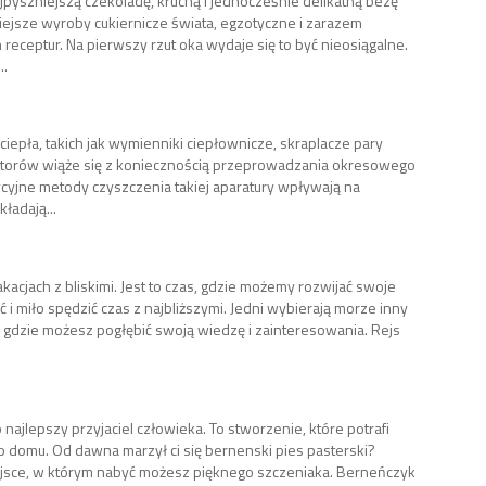
jpyszniejszą czekoladę, kruchą i jednocześnie delikatną bezę
niejsze wyroby cukiernicze świata, egzotyczne i zarazem
eceptur. Na pierwszy rzut oka wydaje się to być nieosiągalne.
..
iepła, takich jak wymienniki ciepłownicze, skraplacze pary
ratorów wiąże się z koniecznością przeprowadzania okresowego
cyjne metody czyszczenia takiej aparatury wpływają na
ładają...
acjach z bliskimi. Jest to czas, gdzie możemy rozwijać swoje
i miło spędzić czas z najbliższymi. Jedni wybierają morze inny
, gdzie możesz pogłębić swoją wiedzę i zainteresowania. Rejs
 najlepszy przyjaciel człowieka. To stworzenie, które potrafi
o domu. Od dawna marzył ci się bernenski pies pasterski?
jsce, w którym nabyć możesz pięknego szczeniaka. Berneńczyk