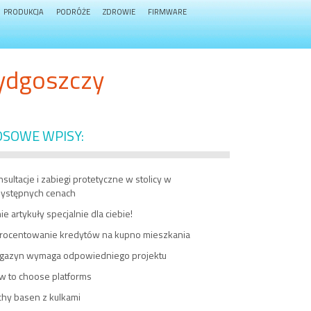
PRODUKCJA
PODRÓŻE
ZDROWIE
FIRMWARE
Bydgoszczy
OSOWE WPISY:
sultacje i zabiegi protetyczne w stolicy w
zystępnych cenach
ie artykuły specjalnie dla ciebie!
rocentowanie kredytów na kupno mieszkania
gazyn wymaga odpowiedniego projektu
w to choose platforms
chy basen z kulkami