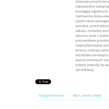
doświadczonej firmie 
odpowiednio zaimpreg
wymagają regularnych 
Zamówiona deska elew
spełni nasze wymagani
wizualne, przed doko
zakupu, omówimy wszy
zlecenia, wraz z wykw
pracownikiem przedsta
nieposzlakowanej opini
terminy realizacji zam
doradztwo na kolejnyc
wykończeniowych oraz 
kolejne powody, by wy
sprzedawcę.
Dodaj Komentarz
Wpis zawiera błędy