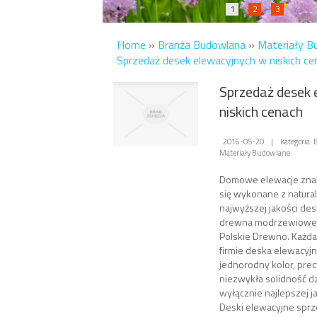
1
2
3
Home
»
Branża Budowlana
»
Materiały B
Sprzedaż desek elewacyjnych w niskich ce
Sprzedaż desek 
niskich cenach
2016-05-20
|
Kategoria:
Materiały Budowlane
Domowe elewacje znak
się wykonane z natura
najwyższej jakości des
drewna modrzewioweg
Polskie Drewno. Każda
firmie deska elewacyjn
jednorodny kolor, prec
niezwykła solidność d
wyłącznie najlepszej j
Deski elewacyjne spr