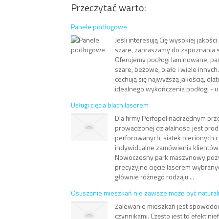
Przeczytać warto:
Panele podłogowe
Jeśli interesują Cię wysokiej jakoś
szare, zapraszamy do zapoznania si
Oferujemy podłogi laminowane, p
szare, beżowe, białe i wiele innyc
cechują się najwyższą jakością, dlat
idealnego wykończenia podłogi - u 
Usługi cięcia blach laserem
Dla firmy Perfopol nadrzędnym pr
prowadzonej działalności jest prod
perforowanych, siatek plecionych 
indywidualne zamówienia klientów z
Nowoczesny park maszynowy pozw
precyzyjne cięcie laserem wybrany
głównie różnego rodzaju ...
Osuszanie mieszkań nie zawsze może być natura
Zalewanie mieszkań jest spowodo
czynnikami. Często jest to efekt nie