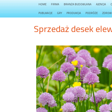
HOME
FIRMA
BRANŻA BUDOWLANA
AJENCJA
PUBLIKACJE
GRY
PRODUKCJA
PODRÓŻE
ZDROW
Sprzedaż desek elew