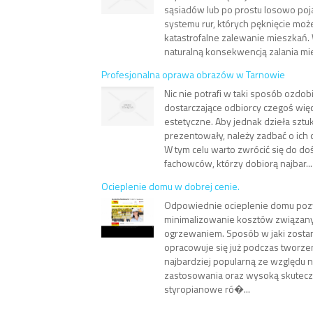
sąsiadów lub po prostu losowo poja
systemu rur, których pęknięcie m
katastrofalne zalewanie mieszkań. W
naturalną konsekwencją zalania mie
Profesjonalna oprawa obrazów w Tarnowie
Nic nie potrafi w taki sposób ozdobi
dostarczające odbiorcy czegoś więc
estetyczne. Aby jednak dzieła sztuk
prezentowały, należy zadbać o ich
W tym celu warto zwrócić się do d
fachowców, którzy dobiorą najbar...
Ocieplenie domu w dobrej cenie.
Odpowiednie ocieplenie domu poz
minimalizowanie kosztów związany
ogrzewaniem. Sposób w jaki zost
opracowuje się już podczas tworze
najbardziej popularną ze względu na
zastosowania oraz wysoką skutecz
styropianowe ró�...