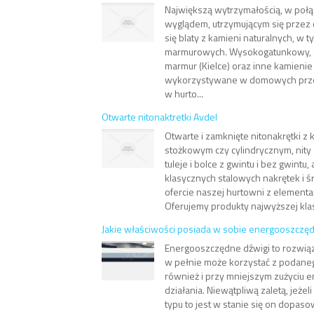
Największą wytrzymałością, w poł
wyglądem, utrzymującym się przez d
się blaty z kamieni naturalnych, w t
marmurowych. Wysokogatunkowy, 
marmur (Kielce) oraz inne kamienie
wykorzystywane w domowych prze
w hurto...
Otwarte nitonaktretki Avdel
Otwarte i zamknięte nitonakrętki z
stożkowym czy cylindrycznym, nity 
tuleje i bolce z gwintu i bez gwintu,
klasycznych stalowych nakrętek i 
ofercie naszej hurtowni z elementa
Oferujemy produkty najwyższej klasy
Jakie właściwości posiada w sobie energooszczęd
Energooszczędne dźwigi to rozwiąz
w pełnie może korzystać z podaneg
również i przy mniejszym zużyciu e
działania. Niewątpliwą zaletą, jeżel
typu to jest w stanie się on dopas