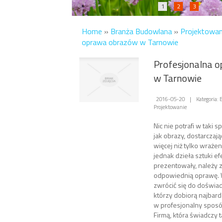
1
2
3
Home
»
Branża Budowlana
»
Projektowan
oprawa obrazów w Tarnowie
Profesjonalna 
w Tarnowie
2016-05-20
|
Kategoria:
Projektowanie
Nic nie potrafi w taki 
jak obrazy, dostarczaj
więcej niż tylko wraże
jednak dzieła sztuki e
prezentowały, należy z
odpowiednią oprawę. 
zwrócić się do doświ
którzy dobiorą najbard
w profesjonalny sposó
Firmą, która świadczy t