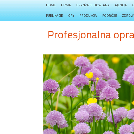
HOME
FIRMA
BRANŻA BUDOWLANA
AJENCJA
PUBLIKACJE
GRY
PRODUKCJA
PODRÓŻE
ZDROW
Profesjonalna opr