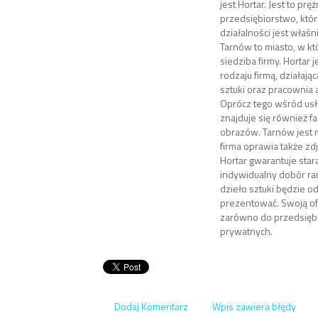
jest Hortar. Jest to prę
przedsiębiorstwo, któ
działalności jest właś
Tarnów to miasto, w kt
siedziba firmy. Hortar
rodzaju firmą, działając
sztuki oraz pracownia 
Oprócz tego wśród usł
znajduje się również 
obrazów. Tarnów jest 
firma oprawia także zdję
Hortar gwarantuje sta
indywidualny dobór ram
dzieło sztuki będzie o
prezentować. Swoją ofe
zarówno do przedsiębi
prywatnych.
Dodaj Komentarz
Wpis zawiera błędy