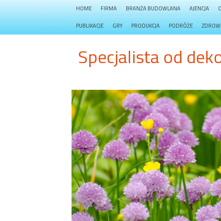
HOME
FIRMA
BRANŻA BUDOWLANA
AJENCJA
PUBLIKACJE
GRY
PRODUKCJA
PODRÓŻE
ZDROW
Specjalista od de