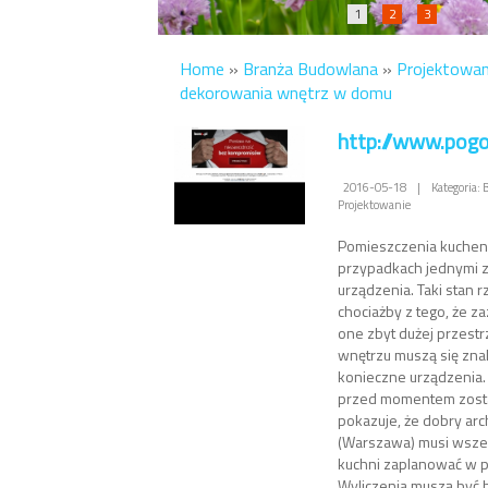
1
2
3
Home
»
Branża Budowlana
»
Projektowan
dekorowania wnętrz w domu
http://www.pog
2016-05-18
|
Kategoria:
Projektowanie
Pomieszczenia kuchen
przypadkach jednymi z
urządzenia. Taki stan 
chociażby z tego, że z
one zbyt dużej przestrz
wnętrzu muszą się zna
konieczne urządzenia.
przed momentem zost
pokazuje, że dobry arc
(Warszawa) musi wszel
kuchni zaplanować w p
Wyliczenia muszą być 