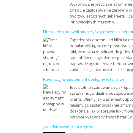
Wykonywane jest cięcie strumienie
znajduje zastosowanie zarówno w 
tworzyw sztucznych, jak i metali. 
innowacyjnych maszyn w...
Firma, która pozwoli stworzyć ogrodzenia z beton
Ogrodzenia z betonu od kilku lat ci
popularnością, na co z pewnością 
fakt, że można je zaliczyć do jedny
sposobów na ogrodzenie posiadane
naprawdę ogrodzenia z betonu swo
zawdzięczają również temu, że niej
Rewelacyjny asortyment dostępny w tej chwili
Jest istotnie szanowana za skrupul
spraw i indywidualne postępowan
klienta. Wiemy jak ważny jest odpo
musimy go zaplanować i nie zmarno
doskonale, jak w sprawie lokum wa
výrobce vysokozdvižných baterií, dl
Jak odstraszyć kreta z ogrodu