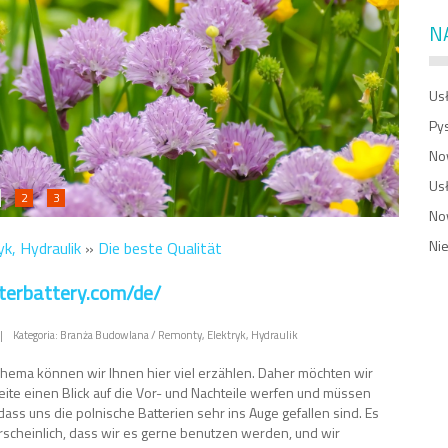
N
Usł
Py
No
Us
2
3
No
Ni
k, Hydraulik
»
Die beste Qualität
aterbattery.com/de/
|
Kategoria: Branża Budowlana / Remonty, Elektryk, Hydraulik
hema können wir Ihnen hier viel erzählen. Daher möchten wir
Seite einen Blick auf die Vor- und Nachteile werfen und müssen
 dass uns die polnische Batterien sehr ins Auge gefallen sind. Es
hrscheinlich, dass wir es gerne benutzen werden, und wir