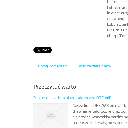
hoffen, das
Fähigkeiten 
in einer au
entscheiden
Leben ziemli
für sich sel
überprüfen.
Dodaj Komentarz
Wpis zawiera błędy
Przeczytać warto:
Piękne domy drewniane całoroczne DREWAR
Nasza firma DREWAR od dwudzie
drewniane całoroczne oraz dom
się przede wszystkim bardzo so
najlepsze materiały, pozyskane 