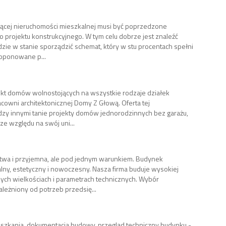
jącej nieruchomości mieszkalnej musi być poprzedzone
rojektu konstrukcyjnego. W tym celu dobrze jest znaleźć
ędzie w stanie sporządzić schemat, który w stu procentach spełni
roponowane p...
kt domów wolnostojących na wszystkie rodzaje działek
wni architektonicznej Domy Z Głową. Oferta tej
zy innymi tanie projekty domów jednorodzinnych bez garażu,
ze względu na swój uni...
twa i przyjemna, ale pod jednym warunkiem. Budynek
ny, estetyczny i nowoczesny. Nasza firma buduje wysokiej
ych wielkościach i parametrach technicznych. Wybór
ależniony od potrzeb przedsię...
szkania, dokumentacja budowy, przegląd techniczny budynku -