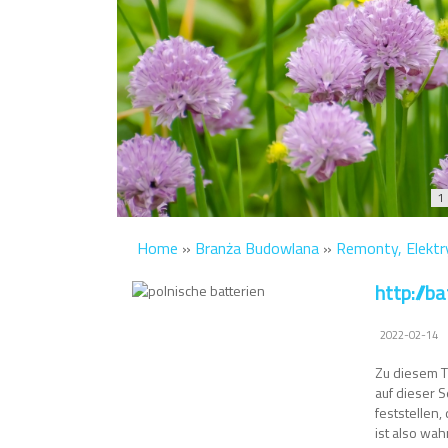
1
Home
»
Branża Budowlana
»
Remonty, Elektry
http://b
2022-02-14
Zu diesem T
auf dieser 
feststellen,
ist also wa