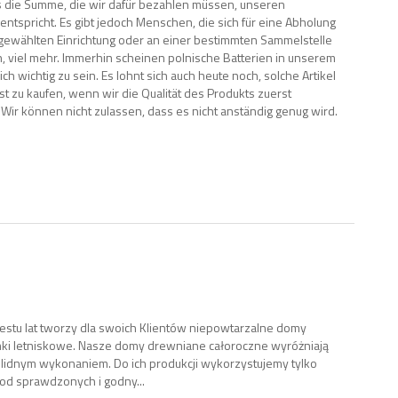
s die Summe, die wir dafür bezahlen müssen, unseren
entspricht. Es gibt jedoch Menschen, die sich für eine Abholung
sgewählten Einrichtung oder an einer bestimmten Sammelstelle
, viel mehr. Immerhin scheinen polnische Batterien in unserem
ch wichtig zu sein. Es lohnt sich auch heute noch, solche Artikel
bst zu kaufen, wenn wir die Qualität des Produkts zuerst
 Wir können nicht zulassen, dass es nicht anständig genug wird.
stu lat tworzy dla swoich Klientów niepowtarzalne domy
ki letniskowe. Nasze domy drewniane całoroczne wyróżniają
lidnym wykonaniem. Do ich produkcji wykorzystujemy tylko
od sprawdzonych i godny...