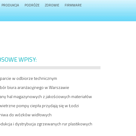
PRODUKCJA
PODRÓŻE
ZDROWIE
FIRMWARE
OSOWE WPISY:
parcie w odbiorze technicznym
bór biura aranżacyjnego w Warszawie
iany hal magazynowych z jakościowych materiałów
wietrzne pompy ciepła przydają się w Łodzi
niwa do wózków widłowych
dukcja i dystrybucja zgrzewanych rur plastikowych