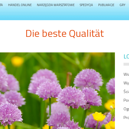
TA
HANDEL ONLINE
NARZĘDZIA WARSZTATOWE
SPEDYCJA
PUBLIKACJE
GRY
Die beste Qualität
L
Ws
Wy
Śc
Po
Og
Pro