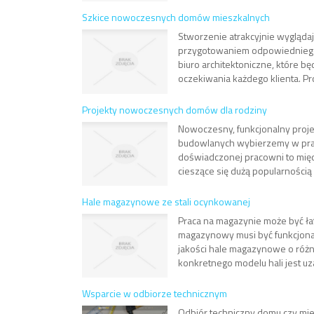
Szkice nowoczesnych domów mieszkalnych
Stworzenie atrakcyjnie wygląda
przygotowaniem odpowiedniego p
biuro architektoniczne, które b
oczekiwania każdego klienta. P
Projekty nowoczesnych domów dla rodziny
Nowoczesny, funkcjonalny proje
budowlanych wybierzemy w praco
doświadczonej pracowni to międ
cieszące się dużą popularnością 
Hale magazynowe ze stali ocynkowanej
Praca na magazynie może być ła
magazynowy musi być funkcjonal
jakości hale magazynowe o różn
konkretnego modelu hali jest uz
Wsparcie w odbiorze technicznym
Odbiór techniczny domu czy mie