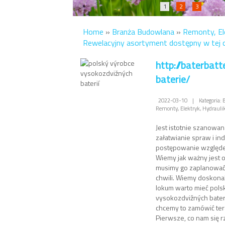
1
2
3
Home
»
Branża Budowlana
»
Remonty, Ele
Rewelacyjny asortyment dostępny w tej c
http://baterbatt
baterie/
2022-03-10
|
Kategoria:
Remonty, Elektryk, Hydrauli
Jest istotnie szanowan
załatwianie spraw i in
postępowanie względe
Wiemy jak ważny jest 
musimy go zaplanować 
chwili. Wiemy doskonal
lokum warto mieć pols
vysokozdvižných bateri
chcemy to zamówić ter
Pierwsze, co nam się rz