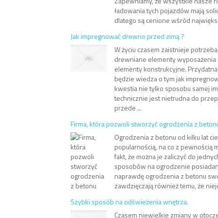
Zapewniamy, że wszystkie nasze r
ładowania tych pojazdów mają soli
dlatego są cenione wśród najwięks
Jak impregnować drewno przed zimą ?
W życiu czasem zaistnieje potrzeba
drewniane elementy wyposażenia (t
elementy konstrukcyjne. Przydatn
będzie wiedza o tym jak impregno
kwestia nie tylko sposobu samej im
technicznie jest nietrudna do prze
przede ...
Firma, która pozwoli stworzyć ogrodzenia z beton
Ogrodzenia z betonu od kilku lat ci
popularnością, na co z pewnością 
fakt, że można je zaliczyć do jedny
sposobów na ogrodzenie posiadane
naprawdę ogrodzenia z betonu swo
zawdzięczają również temu, że niej
Szybki sposób na odświeżenia wnętrza.
Czasem niewielkie zmiany w otocz