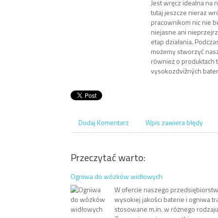
Jest wręcz idealna na 
tutaj jeszcze nieraz wr
pracownikom nic nie b
niejasne ani nieprzejr
etap działania. Podczas
możemy stworzyć nas
również o produktach 
vysokozdvižných bateri
Dodaj Komentarz
Wpis zawiera błędy
Przeczytać warto:
Ogniwa do wózków widłowych
W ofercie naszego przedsiębiorst
wysokiej jakości baterie i ogniwa tr
stosowane m.in. w różnego rodzaj