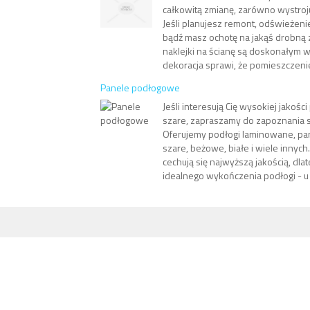
całkowitą zmianę, zarówno wystroju
Jeśli planujesz remont, odświeżeni
bądź masz ochotę na jakąś drobną
naklejki na ścianę są doskonałym 
dekoracja sprawi, że pomieszczenie
Panele podłogowe
Jeśli interesują Cię wysokiej jakoś
szare, zapraszamy do zapoznania si
Oferujemy podłogi laminowane, p
szare, beżowe, białe i wiele innyc
cechują się najwyższą jakością, dlat
idealnego wykończenia podłogi - u 