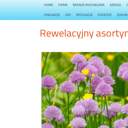
HOME
FIRMA
BRANŻA BUDOWLANA
AJENCJA
PUBLIKACJE
GRY
PRODUKCJA
PODRÓŻE
ZDROW
Rewelacyjny asortym