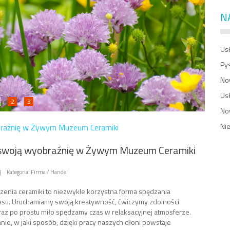
N
Usł
Py
No
Us
2
3
No
Ni
raźnię w Żywym Muzeum Ceramiki
swoją wyobraźnię w Żywym Muzeum Ceramiki
|
Kategoria: Firma / Handel
zenia ceramiki to niezwykle korzystna forma spędzania
su. Uruchamiamy swoją kreatywność, ćwiczymy zdolności
az po prostu miło spędzamy czas w relaksacyjnej atmosferze.
e, w jaki sposób, dzięki pracy naszych dłoni powstaje