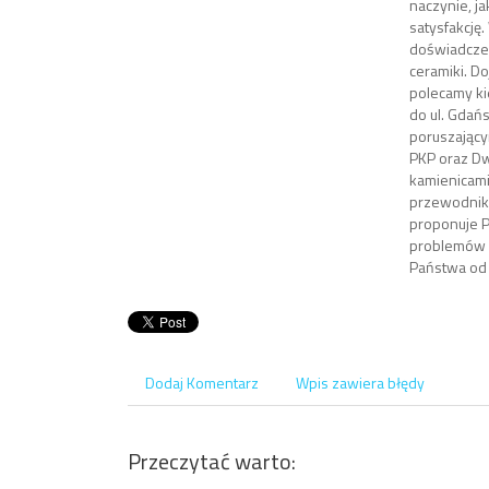
naczynie, j
satysfakcję
doświadczen
ceramiki. D
polecamy ki
do ul. Gdań
poruszający
PKP oraz D
kamienicami
przewodnik
proponuje P
problemów l
Państwa od 
Dodaj Komentarz
Wpis zawiera błędy
Przeczytać warto: