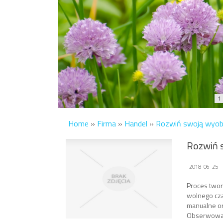
1
Home
»
Firma
»
Handel
»
Rozwiń swoją wyob
Rozwiń 
2018-06-25
Proces twor
wolnego cza
manualne or
Obserwowani