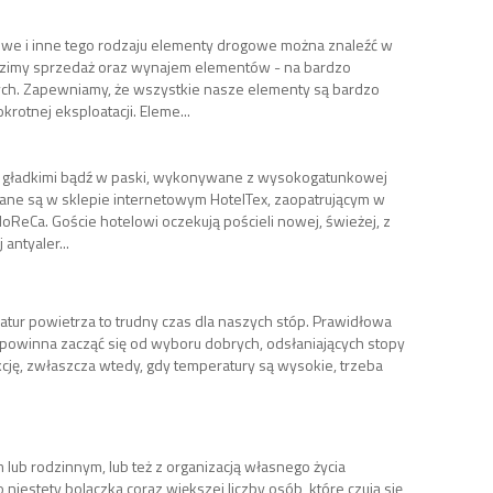
howe i inne tego rodzaju elementy drogowe można znaleźć w
dzimy sprzedaż oraz wynajem elementów - na bardzo
ch. Zapewniamy, że wszystkie nasze elementy są bardzo
rotnej eksploatacji. Eleme...
mi gładkimi bądź w paski, wykonywane z wysokogatunkowej
ne są w sklepie internetowym HotelTex, zaopatrującym w
ReCa. Goście hotelowi oczekują pościeli nowej, świeżej, z
antyaler...
tur powietrza to trudny czas dla naszych stóp. Prawidłowa
em powinna zacząć się od wyboru dobrych, odsłaniających stopy
cję, zwłaszcza wtedy, gdy temperatury są wysokie, trzeba
lub rodzinnym, lub też z organizacją własnego życia
iestety bolączka coraz większej liczby osób, które czują się