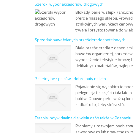
Szeroki wybór akcesoriów drogowych
Blokady, bariery, słupki łańcuc
ofercie naszego sklepu. Prowa
atrakcyjnych warunkach cenowy
trwałe i przystosowane do wielok
Sprzedaż bawełnianych prześcieradeł hotelowych
Białe prześcieradła z desenia
bawełny organicznej, sprzedawa
wyposażenie tekstylne branżę Ho
delikatnych materiałów, najlepiej 
Baleriny bez palców- dobre buty na lato
Pojawienie się wysokich tempera
pielęgnacja tej części ciała lat
butów. Obuwie pełni ważną funk
zadbać o to, żeby skóra stó...
Terapia indywidualna dla wielu osób także w Poznaniu
Problemy z rozwojem osobistym 
zawodowego lub prywatnego, to n