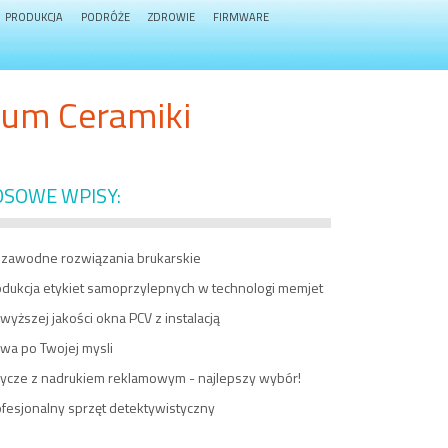
PRODUKCJA
PODRÓŻE
ZDROWIE
FIRMWARE
um Ceramiki
OSOWE WPISY:
ezawodne rozwiązania brukarskie
odukcja etykiet samoprzylepnych w technologi memjet
wyższej jakości okna PCV z instalacją
wa po Twojej mysli
ycze z nadrukiem reklamowym - najlepszy wybór!
fesjonalny sprzęt detektywistyczny