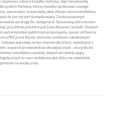
ak stopniowo nabiera kształtu i kolorów, daje niesamowitą
. Wszystkich Państwa, którzy chcieliby spróbować nowego
ia, zapraszamy na warsztaty, jakie oferuje nasza manufaktura
ojazd do nas nie jest skomplikowany. Zmotoryzowanym
erowanie się drogą 94, następnie ul. Spacerową, która dociera
skiej, przy której położone jest Żywe Muzeum Ceramiki. Osobom
m się transportem publicznym proponujemy spacer od Dworca
worca PKS przez Rynek, otoczony urokliwymi zabytkowymi
. Ciekawe warsztaty (w tym również dla dzieci), zwiedzanie z
iem, wsparcie przewodników obcojęzycznych - wszystko to
aństwu manufaktura ceramiki, dojazd nie nastręczający
ogistycznych to nasz dodatkowy atut, który nie odwiedzie
pomysłu na wizytę u nas.