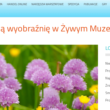
TA
HANDEL ONLINE
NARZĘDZIA WARSZTATOWE
SPEDYCJA
PUBLIKACJE
GRY
ją wyobraźnię w Żywym Muze
L
Ni
Pr
Naj
Żni
Sm
Pro