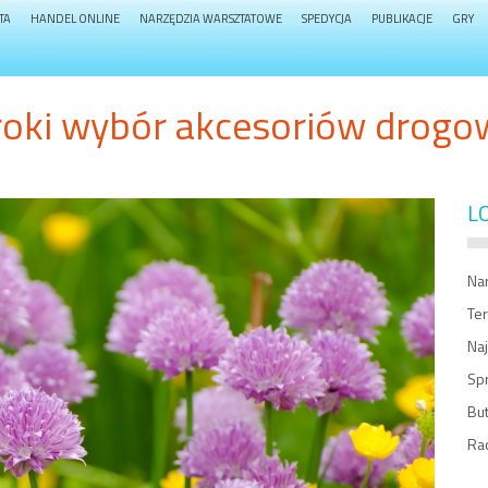
TA
HANDEL ONLINE
NARZĘDZIA WARSZTATOWE
SPEDYCJA
PUBLIKACJE
GRY
roki wybór akcesoriów drogo
L
Na
Ter
Na
Spr
Bu
Ra