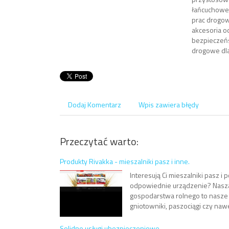
łańcuchowe 
prac drogow
akcesoria 
bezpieczeń
drogowe dla
Dodaj Komentarz
Wpis zawiera błędy
Przeczytać warto:
Produkty Rivakka - mieszalniki pasz i inne.
Interesują Ci mieszalniki pasz i
odpowiednie urządzenie? Nasza f
gospodarstwa rolnego to nasze 
gniotowniki, paszociągi czy nawet
Solidne usługi ubezpieczeniowe