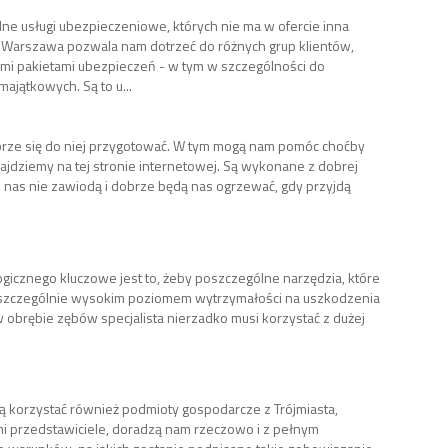
ne usługi ubezpieczeniowe, których nie ma w ofercie inna
 Warszawa pozwala nam dotrzeć do różnych grup klientów,
 pakietami ubezpieczeń - w tym w szczególności do
ajątkowych. Są to u...
dobrze się do niej przygotować. W tym mogą nam pomóc choćby
ajdziemy na tej stronie internetowej. Są wykonane z dobrej
u nas nie zawiodą i dobrze będą nas ogrzewać, gdy przyjdą
gicznego kluczowe jest to, żeby poszczególne narzędzia, które
ę szczególnie wysokim poziomem wytrzymałości na uszkodzenia
 obrębie zębów specjalista nierzadko musi korzystać z dużej
gą korzystać również podmioty gospodarcze z Trójmiasta,
alni przedstawiciele, doradzą nam rzeczowo i z pełnym