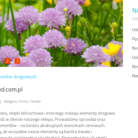
N
Usł
Py
No
Us
2
3
No
Ni
soriów drogowych
d.com.pl
|
Kategoria: Firma / Handel
riery, słupki łańcuchowe i inne tego rodzaju elementy drogowe
źć w ofercie naszego sklepu. Prowadzimy sprzedaż oraz
ementów - na bardzo atrakcyjnych warunkach cenowych.
 że wszystkie nasze elementy są bardzo trwałe i
ne do wielokrotnej eksploatacji. Elementy takie jak słupki