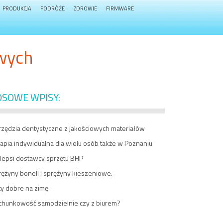
PRODUKCJA
PODRÓŻE
ZDROWIE
FIRMWARE
wych
OSOWE WPISY:
rzędzia dentystyczne z jakościowych materiałów
apia indywidualna dla wielu osób także w Poznaniu
jlepsi dostawcy sprzętu BHP
ężyny bonell i sprężyny kieszeniowe.
ty dobre na zimę
chunkowość samodzielnie czy z biurem?