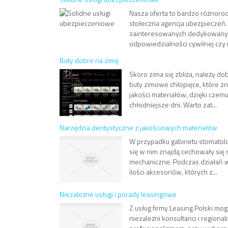
Nasza oferta to bardzo różnorod
stołeczna agencja ubezpieczeń.
zainteresowanych dedykowanymi
odpowiedzialności cywilnej czy m
Buty dobre na zimę
Skoro zima się zbliża, należy 
buty zimowe chłopięce, które zn
jakości materiałów, dzięki czem
chłodniejsze dni. Warto zat...
Narzędzia dentystyczne z jakościowych materiałów
W przypadku gabinetu stomatolo
się w nim znajdą cechowały si
mechaniczne. Podczas działań w
ilości akcesoriów, których z...
Niezależne usługi i porady leasingowe
Z usług firmy Leasing Polski mo
niezależni konsultanci i region