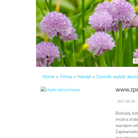
1
Home
»
Firma
»
Handel
»
Szeroki wybór akce
www.zpe
2021-05-05
Blokady, ba
można znale
wynajem el
Zapewniamy,
przystosowa