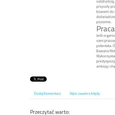
solidnością
przyszły pr
bowiem do o
doświadcze
poziomie.
Praca
Jeśli organi
sami pracow
potentata. 
Bawaria Mot
Wykorzystan
predyspozyc
ambicją i ch
Dodaj Komentarz
Wpis zawiera błędy
Przeczytać warto: