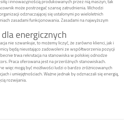
, siłą i innowacyjnością produkowanych przez nią maszyn, tak
acownik może postrzegać szansę zatrudnienia. Wchodzi
rganizacji odznaczającej się ustalonymi po wieloletnich
niach zasadami funkcjonowania. Zasadami na najwyższym
 dla energicznych
zacja nie szwankuje, to możemy liczyć, że zarówno klienci, jak i
nicy będą nieustająco zadowoleni ze współtworzenia pozycji
Obecnie trwa rekrutacja na stanowiska w polskiej odnodze
ors. Praca oferowana jest na przeróżnych stanowiskach.
e więc mogą być możliwości ludzi o bardzo zróżnicowanych
jach i umiejętnościach. Ważne jednak by odznaczali się energią,
ęcią rozwijania.