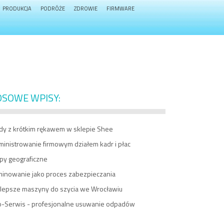
PRODUKCJA
PODRÓŻE
ZDROWIE
FIRMWARE
OSOWE WPISY:
dy z krótkim rękawem w sklepie Shee
ministrowanie firmowym działem kadr i płac
py geograficzne
minowanie jako proces zabezpieczania
jlepsze maszyny do szycia we Wrocławiu
o-Serwis - profesjonalne usuwanie odpadów