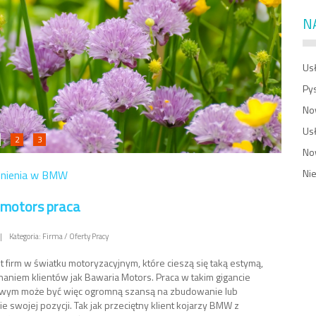
N
Usł
Py
No
Us
2
3
No
Ni
dnienia w BMW
 motors praca
|
Kategoria: Firma / Oferty Pracy
t firm w światku motoryzacyjnym, które cieszą się taką estymą,
naniem klientów jak Bawaria Motors. Praca w takim gigancie
ym może być więc ogromną szansą na zbudowanie lub
 swojej pozycji. Tak jak przeciętny klient kojarzy BMW z