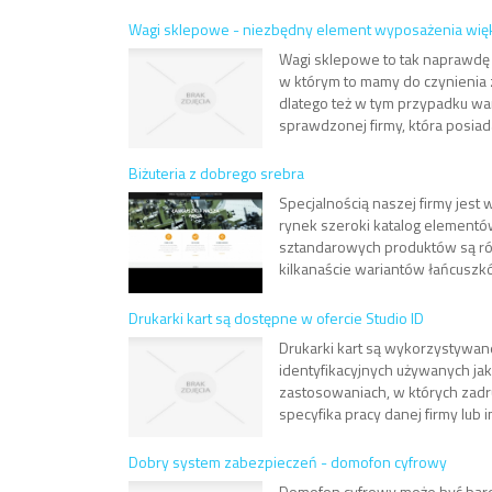
Wagi sklepowe - niezbędny element wyposażenia wię
Wagi sklepowe to tak naprawdę
w którym to mamy do czynienia 
dlatego też w tym przypadku war
sprawdzonej firmy, która posiad
Biżuteria z dobrego srebra
Specjalnością naszej firmy jest
rynek szeroki katalog elementów
sztandarowych produktów są róż
kilkanaście wariantów łańcuszkó
Drukarki kart są dostępne w ofercie Studio ID
Drukarki kart są wykorzystywa
identyfikacyjnych używanych jak
zastosowaniach, w których zadr
specyfika pracy danej firmy lub ins
Dobry system zabezpieczeń - domofon cyfrowy
Domofon cyfrowy może być bardz