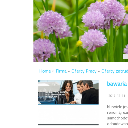
1
Home
»
Firma
»
Oferty Pracy
»
Oferty zatru
bawaria
2017-12-11
Niewiele jes
renomą i uz
samochodow
odbudowanie