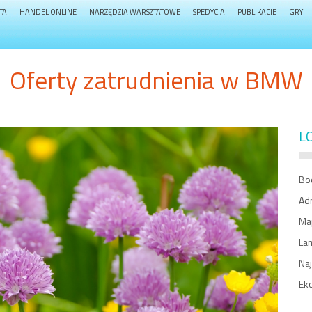
TA
HANDEL ONLINE
NARZĘDZIA WARSZTATOWE
SPEDYCJA
PUBLIKACJE
GRY
Oferty zatrudnienia w BMW
L
Bo
Ad
Ma
La
Na
Ek