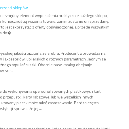
kszosci sklepów
 niezbędny element wyposażenia praktycznie każdego sklepu,
z koniecznością ważenia towaru, zanim zostanie on sprzedany,
to jest skorzystać z oferty doświadczonej, a przede wszystkim
a do�...
 wysokiej jakości biżuteria ze srebra. Producent wprowadza na
 i akcesoriów jubilerskich o różnych parametrach. Jednym ze
nego typu łańcuszki. Obecnie nasz katalog obejmuje
w sre...
ne do wykonywania spersonalizowanych plastikowych kart
o przepustki, karty rabatowe, lub we wszelkich innych
ukowany plastik może mieć zastosowanie. Bardzo często
tytucji sprawia, że jej ...
o przydatnym urządzeniem, które sprawia, że dostęp do klatki