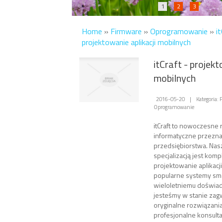
1
2
3
Home
»
Firmware
»
Oprogramowanie
»
i
projektowanie aplikacji mobilnych
itCraft - projekt
mobilnych
2016-05-20
|
Kategoria:
Oprogramowanie
itCraft to nowoczesne 
informatyczne przezna
przedsiębiorstwa. Nas
specjalizacją jest ko
projektowanie aplikacj
popularne systemy sma
wieloletniemu doświad
jesteśmy w stanie zag
oryginalne rozwiązania
profesjonalne konsulta