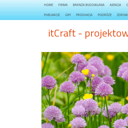
HOME
FIRMA
BRANŻA BUDOWLANA
AJENCJA
PUBLIKACJE
GRY
PRODUKCJA
PODRÓŻE
ZDROW
itCraft - projekto