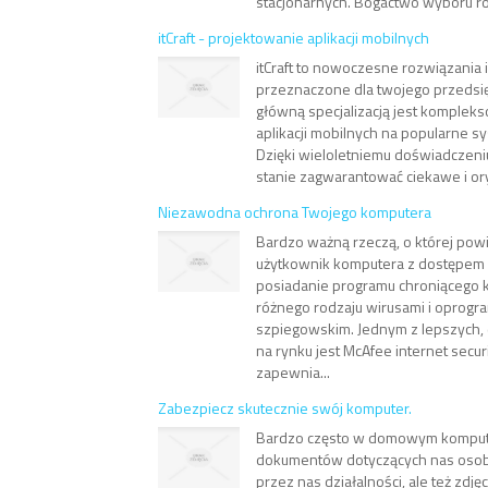
stacjonarnych. Bogactwo wyboru ro
itCraft - projektowanie aplikacji mobilnych
itCraft to nowoczesne rozwiązania
przeznaczone dla twojego przedsi
główną specjalizacją jest komplek
aplikacji mobilnych na popularne 
Dzięki wieloletniemu doświadczeni
stanie zagwarantować ciekawe i ory
Niezawodna ochrona Twojego komputera
Bardzo ważną rzeczą, o której pow
użytkownik komputera z dostępem d
posiadanie programu chroniącego 
różnego rodzaju wirusami i oprog
szpiegowskim. Jednym z lepszych,
na rynku jest McAfee internet secur
zapewnia...
Zabezpiecz skutecznie swój komputer.
Bardzo często w domowym komput
dokumentów dotyczących nas osob
przez nas działalności, ale też zdjęc