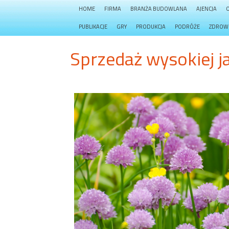
HOME
FIRMA
BRANŻA BUDOWLANA
AJENCJA
PUBLIKACJE
GRY
PRODUKCJA
PODRÓŻE
ZDROW
Sprzedaż wysokiej 