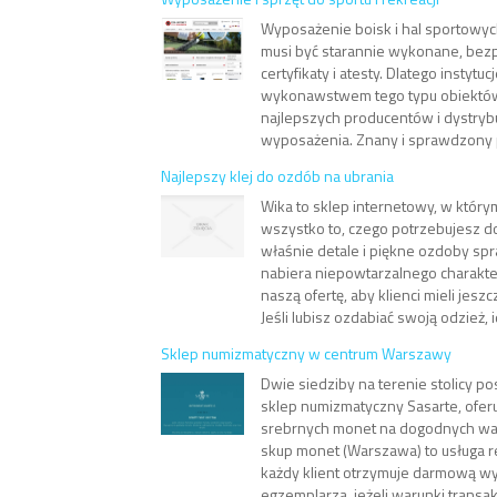
Wyposażenie boisk i hal sportowy
musi być starannie wykonane, bezp
certyfikaty i atesty. Dlatego instytuc
wykonawstwem tego typu obiektów
najlepszych producentów i dystryb
wyposażenia. Znany i sprawdzony p
Najlepszy klej do ozdób na ubrania
Wika to sklep internetowy, w który
wszystko to, czego potrzebujesz d
właśnie detale i piękne ozdoby spr
nabiera niepowtarzalnego charakte
naszą ofertę, aby klienci mieli jes
Jeśli lubisz ozdabiać swoją odzież, i
Sklep numizmatyczny w centrum Warszawy
Dwie siedziby na terenie stolicy 
sklep numizmatyczny Sasarte, oferu
srebrnych monet na dogodnych wa
skup monet (Warszawa) to usługa r
każdy klient otrzymuje darmową w
egzemplarza, jeżeli warunki transakc