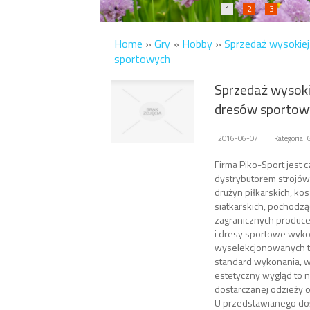
1
2
3
Home
»
Gry
»
Hobby
»
Sprzedaż wysokiej
sportowych
Sprzedaż wysokie
dresów sportow
2016-06-07
|
Kategoria:
Firma Piko-Sport jest
dystrybutorem strojów
drużyn piłkarskich, ko
siatkarskich, pochodz
zagranicznych produce
i dresy sportowe wyko
wyselekcjonowanych t
standard wykonania, w
estetyczny wygląd to n
dostarczanej odzieży of
U przedstawianego d