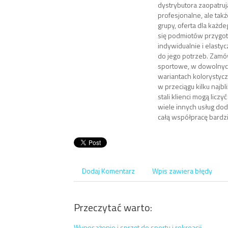
dystrybutora zaopatrują
profesjonalne, ale takż
grupy, oferta dla każd
się podmiotów przygo
indywidualnie i elast
do jego potrzeb. Zam
sportowe, w dowolnych
wariantach kolorystyc
w przeciągu kilku najbl
stali klienci mogą liczy
wiele innych usług do
całą współpracę bardz
Dodaj Komentarz
Wpis zawiera błędy
Przeczytać warto:
Wyposażenie i sprzęt do sportu i rekreacji