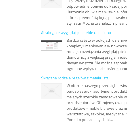
mężczyzny oraz dziecka. Dlatego 
odpowiednie obuwie do każdej pory
Hurtownia obuwia ma w swojej ofer
które z pewnością będą pasowały 
stylizacji. Można tu znaleźć, np. sand
Atrakcyjnie wyglądające meble do salonu
Bardzo często w pokojach dzienny
komplety umeblowania w nowoczes
rodzaju rozwiązania wyglądają cieka
domownicy z większą przyjemności
danym wnętrzu. Nie można zapomin
ogromny wpływ na atmosferę panuj
Skręcane rodzaje regałów z metalu i stali
W ofercie naszego przedsiębiorst
bardzo szeroki asortyment produ
mających szerokie zastosowanie 
przedsiębiorstw. Oferujemy dwie 
produktów - meble biurowe oraz m
warsztatowe, szkolne, medyczne i w
Ponadto posiadamy dla kl...