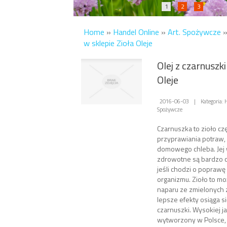
1
2
3
Home
»
Handel Online
»
Art. Spożywcze
w sklepie Zioła Oleje
Olej z czarnuszki
Oleje
2016-06-03
|
Kategoria: 
Spożywcze
Czarnuszka to zioło c
przyprawiania potraw,
domowego chleba. Jej 
zdrowotne są bardzo 
jeśli chodzi o poprawę
organizmu. Zioło to mo
naparu ze zmielonych z
lepsze efekty osiąga się
czarnuszki. Wysokiej ja
wytworzony w Polsce, 