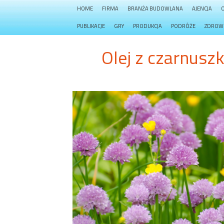
HOME
FIRMA
BRANŻA BUDOWLANA
AJENCJA
PUBLIKACJE
GRY
PRODUKCJA
PODRÓŻE
ZDROW
Olej z czarnuszk