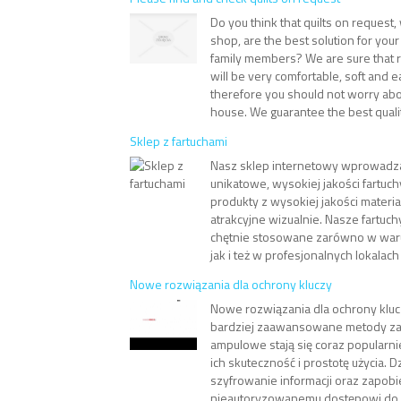
Do you think that quilts on request,
shop, are the best solution for yo
family members? We are sure that
will be very comfortable, soft and 
therefore you should not worry abo
house. We guarantee the best qualit
Sklep z fartuchami
Nasz sklep internetowy wprowadza
unikatowe, wysokiej jakości fartuch
produkty z wysokiej jakości materia
atrakcyjne wizualnie. Nasze fartuch
chętnie stosowane zarówno w wa
jak i też w profesjonalnych lokalach
Nowe rozwiązania dla ochrony kluczy
Nowe rozwiązania dla ochrony kluc
bardziej zaawansowane metody za
ampulowe stają się coraz popularni
ich skuteczność i prostotę użycia. D
szyfrowanie informacji oraz zapob
nieautoryzowanemu dostępowi do d