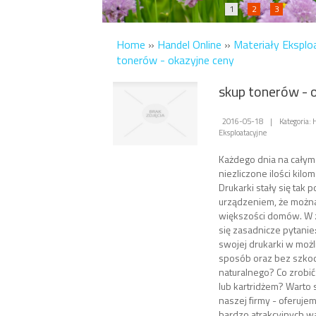
1
2
3
Home
»
Handel Online
»
Materiały Eksplo
tonerów - okazyjne ceny
skup tonerów - 
2016-05-18
|
Kategoria: 
Eksploatacyjne
Każdego dnia na całym 
niezliczone ilości kilo
Drukarki stały się tak
urządzeniem, że można
większości domów. W 
się zasadnicze pytanie
swojej drukarki w możl
sposób oraz bez szko
naturalnego? Co zrobi
lub kartridżem? Warto 
naszej firmy - oferuj
bardzo atrakcyjnych w