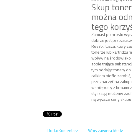
Skup toner
można odn
tego korzy
Zamiast po prostu wyrz
dobrze jest przeznaczyć 
Resztki tuszu, który z
tonerze lub kartridżu 
wpływ na środowisko (
sobie trujące substanc
tym oddając tonery do
całkiem nieźle zarobić
przeznaczyć na zakup 
współpracy z firmami z
utylizacją możemy za
najwyższe ceny skupu 
Dodaj Komentarz
Wpis zawiera błędy