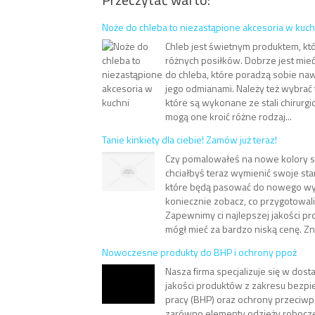
Noże do chleba to niezastąpione akcesoria w kuch
Chleb jest świetnym produktem, k
różnych posiłków. Dobrze jest mi
do chleba, które poradzą sobie na
jego odmianami. Należy też wybrać 
które są wykonane ze stali chirurgi
mogą one kroić różne rodzaj...
Tanie kinkiety dla ciebie! Zamów już teraz!
Czy pomalowałeś na nowe kolory sw
chciałbyś teraz wymienić swoje sta
które będą pasować do nowego wystr
koniecznie zobacz, co przygotowali
Zapewnimy ci najlepszej jakości pr
mógł mieć za bardzo niską cenę. Zna
Nowoczesne produkty do BHP i ochrony ppoż
Nasza firma specjalizuje się w dost
jakości produktów z zakresu bezpi
pracy (BHP) oraz ochrony przeciwp
zarówno elementy odzieży roboczej