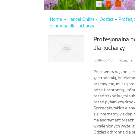
1
2
3
Home
»
Handel Online
»
Odzież
»
Profesj
ochronna dla kucharzy
Profesjonalna o
dla kucharzy
2016-05-18
|
Kategoria:
Pracownicy wykonując
gastronomią, hotelars
przemyłem, muszą st
odzież ochronną, która
przed szkodliwymi sub
przed pyłami czy środ
Sprzedażą takich elem
się internetowy sklep o
ma asortyment przezn
wymienionych wyżej 
Odzież ochronna dla 