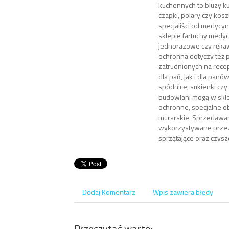
kuchennych to bluzy ku
czapki, polary czy kosz
specjaliści od medycy
sklepie fartuchy medy
jednorazowe czy ręka
ochronna dotyczy też
zatrudnionych na recep
dla pań, jak i dla panów
spódnice, sukienki czy
budowlani mogą w sklep
ochronne, specjalne o
murarskie. Sprzedawan
wykorzystywane przez
sprzątające oraz czysz
Dodaj Komentarz
Wpis zawiera błędy
Przeczytać warto: