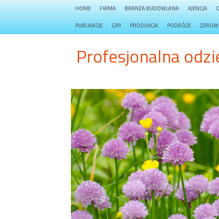
HOME
FIRMA
BRANŻA BUDOWLANA
AJENCJA
PUBLIKACJE
GRY
PRODUKCJA
PODRÓŻE
ZDROW
Profesjonalna odzi