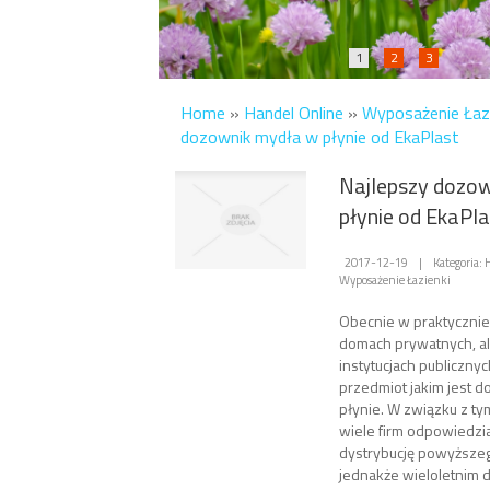
1
2
3
Home
»
Handel Online
»
Wyposażenie Łazi
dozownik mydła w płynie od EkaPlast
Najlepszy dozo
płynie od EkaPla
2017-12-19
|
Kategoria:
Wyposażenie Łazienki
Obecnie w praktycznie
domach prywatnych, a
instytucjach publicznyc
przedmiot jakim jest 
płynie. W związku z ty
wiele firm odpowiedzia
dystrybucję powyższeg
jednakże wieloletnim