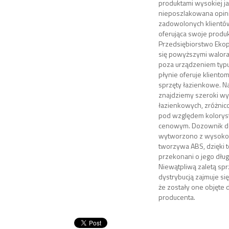
produktami wysokiej ja
nieposzlakowana opin
zadowolonych klientów
oferująca swoje produ
Przedsiębiorstwo Ekop
się powyższymi walora
poza urządzeniem typ
płynie oferuje kliento
sprzęty łazienkowe. Na
znajdziemy szeroki wy
łazienkowych, zróżni
pod względem kolorys
cenowym. Dozownik do
wytworzono z wysok
tworzywa ABS, dzięki
przekonani o jego dług
Niewątpliwą zaletą spr
dystrybucją zajmuje się 
że zostały one objęte 
producenta.