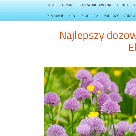
HOME
FIRMA
BRANŻA BUDOWLANA
AJENCJA
PUBLIKACJE
GRY
PRODUKCJA
PODRÓŻE
ZDROW
Najlepszy dozow
E