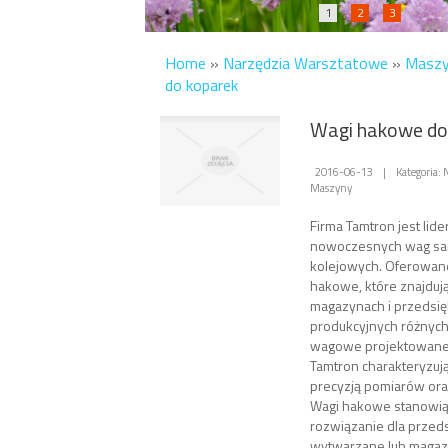
1
2
3
Home
»
Narzędzia Warsztatowe
»
Masz
do koparek
Wagi hakowe do
2016-06-13
|
Kategoria:
Maszyny
Firma Tamtron jest lid
nowoczesnych wag sa
kolejowych. Oferowan
hakowe, które znajduj
magazynach i przedsi
produkcyjnych różnych
wagowe projektowane
Tamtron charakteryzuj
precyzją pomiarów or
Wagi hakowe stanowią
rozwiązanie dla przeds
wytwarzane lub magaz