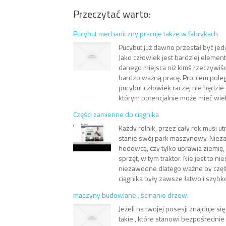
Przeczytać warto:
Pucybut mechaniczny pracuje także w fabrykach
Pucybut już dawno przestał być jed
Jako człowiek jest bardziej element
danego miejsca niż kimś rzeczywi
bardzo ważną pracę. Problem pole
pucybut człowiek raczej nie będzie
którym potencjalnie może mieć wiel.
Części zamienne do ciągnika
Każdy rolnik, przez cały rok musi
stanie swój park maszynowy. Niezal
hodowcą, czy tylko uprawia ziemię,
sprzęt, w tym traktor. Nie jest to n
niezawodne dlatego ważne by częś
ciągnika były zawsze łatwo i szybko
maszyny budowlane , ścinanie drzew.
Jeżeli na twojej posesji znajduje s
takie , które stanowi bezpośrednie