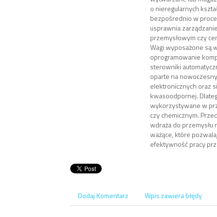
o nieregularnych kszta
bezpośrednio w proce
usprawnia zarządzani
przemysłowym czy cen
Wagi wyposażone są 
oprogramowanie kompu
sterowniki automatycz
oparte na nowoczesn
elektronicznych oraz si
kwasoodpornej. Dlate
wykorzystywane w pr
czy chemicznym. Prze
wdraża do przemysłu n
ważące, które pozwala
efektywność pracy prz
Dodaj Komentarz
Wpis zawiera błędy