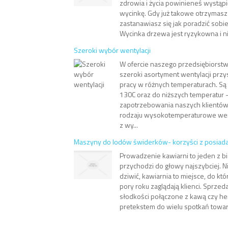
zdrowia i życia powinieneś wystąp
wycinkę. Gdy już takowe otrzymas
zastanawiasz się jak poradzić sobie
Wycinka drzewa jest ryzykowna i ni
Szeroki wybór wentylacji
W ofercie naszego przedsiębiorst
szeroki asortyment wentylacji pr
pracy w różnych temperaturach. Są 
130C oraz do niższych temperatur -
zapotrzebowania naszych klientó
rodzaju wysokotemperaturowe wen
z wy...
Maszyny do lodów świderków- korzyści z posiad
Prowadzenie kawiarni to jeden z b
przychodzi do głowy najszybciej. N
dziwić, kawiarnia to miejsce, do kt
pory roku zaglądają klienci. Sprze
słodkości połączone z kawą czy he
pretekstem do wielu spotkań towarz