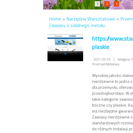
1
2
3
Home
»
Narzędzia Warsztatowe
»
Przem
Zawiasy z solidnego metalu
https://www.sta
plaskie
2021-02-02
|
Kategoria:
Przemysł Metalowy
Wysokiej jakości stal
nierdzewne to jedna z
dla przemysłu, oferow
przedsiębiorstwo. W o
takie kategorie zawias
boczne czy płaskie. K
ma niezbędne gwarancje
Zawiasy nierdzewne są
standardowych rozmia
do różnych instalacji 