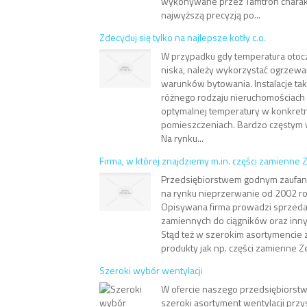
wykonywane przez Tamtron charakt
najwyższą precyzją po...
Zdecyduj się tylko na najlepsze kotły c.o.
W przypadku gdy temperatura otocze
niska, należy wykorzystać ogrzewa
warunków bytowania. Instalacje t
różnego rodzaju nieruchomościach
optymalnej temperatury w konkret
pomieszczeniach. Bardzo częstym 
Na rynku...
Firma, w której znajdziemy m.in. części zamienne 
Przedsiębiorstwem godnym zaufania
na rynku nieprzerwanie od 2002 rok
Opisywana firma prowadzi sprzedaż
zamiennych do ciągników oraz inny
Stąd też w szerokim asortymencie z
produkty jak np. części zamienne Zet
Szeroki wybór wentylacji
W ofercie naszego przedsiębiorst
szeroki asortyment wentylacji pr