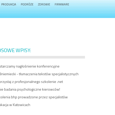
PRODUKCJA
PODRÓŻE
ZDROWIE
FIRMWARE
OSOWE WPISY:
starczamy nagłośnienie konferencyjne
niemiecki - tłumaczenia tekstów specjalistycznych
rzystaj z profesjonalnego szkolenie .net
nie badania psychologiczne kierowców!
kolenia bhp prowadzone przez specjalistów
ukacja w Katowicach