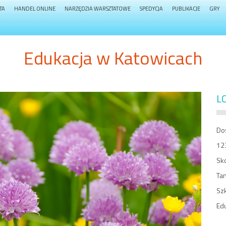
TA
HANDEL ONLINE
NARZĘDZIA WARSZTATOWE
SPEDYCJA
PUBLIKACJE
GRY
Edukacja w Katowicach
L
Do
123
Sko
Ta
Sz
Ed