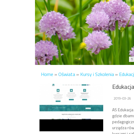
1
Home
»
Oświata
»
Kursy i Szkolenia
»
Edukac
Edukacj
2019-03-26
AS Edukacja 
gdzie dbamy
pedagogiczn
urządza ró
kursami i sz