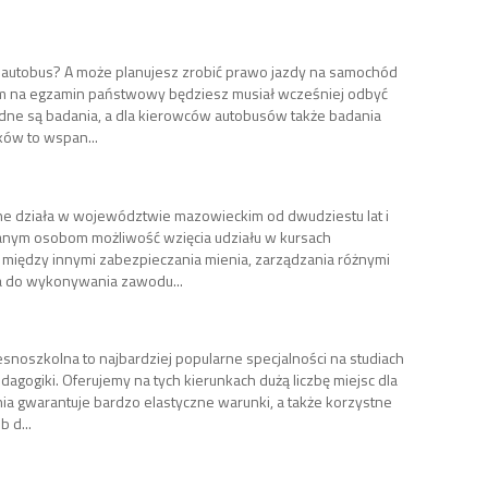
a autobus? A może planujesz zrobić prawo jazdy na samochód
m na egzamin państwowy będziesz musiał wcześniej odbyć
ędne są badania, a dla kierowców autobusów także badania
ów to wspan...
e działa w województwie mazowieckim od dwudziestu lat i
anym osobom możliwość wzięcia udziału w kursach
ą między innymi zabezpieczania mienia, zarządzania różnymi
ia do wykonywania zawodu...
snoszkolna to najbardziej popularne specjalności na studiach
edagogiki. Oferujemy na tych kierunkach dużą liczbę miejsc dla
ia gwarantuje bardzo elastyczne warunki, a także korzystne
b d...