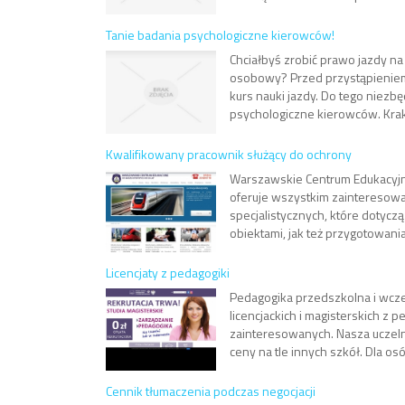
Tanie badania psychologiczne kierowców!
Chciałbyś zrobić prawo jazdy n
osobowy? Przed przystąpienie
kurs nauki jazdy. Do tego niezb
psychologiczne kierowców. Krak
Kwalifikowany pracownik służący do ochrony
Warszawskie Centrum Edukacyjn
oferuje wszystkim zainteresow
specjalistycznych, które dotycz
obiektami, jak też przygotowan
Licencjaty z pedagogiki
Pedagogika przedszkolna i wcze
licencjackich i magisterskich z p
zainteresowanych. Nasza uczeln
ceny na tle innych szkół. Dla osó
Cennik tłumaczenia podczas negocjacji