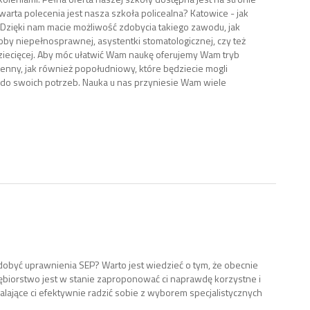
 warta polecenia jest nasza szkoła policealna? Katowice - jak
! Dzięki nam macie możliwość zdobycia takiego zawodu, jak
oby niepełnosprawnej, asystentki stomatologicznej, czy też
ziecięcej. Aby móc ułatwić Wam naukę oferujemy Wam tryb
ienny, jak również popołudniowy, które będziecie mogli
o swoich potrzeb. Nauka u nas przyniesie Wam wiele
 zdobyć uprawnienia SEP? Warto jest wiedzieć o tym, że obecnie
ębiorstwo jest w stanie zaproponować ci naprawdę korzystne i
lające ci efektywnie radzić sobie z wyborem specjalistycznych