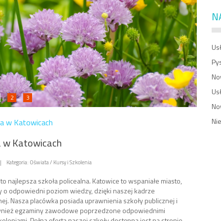
N
Usł
Py
No
Us
2
3
No
Ni
ja w Katowicach
a w Katowicach
|
Kategoria: Oświata / Kursy i Szkolenia
to najlepsza szkoła policealna. Katowice to wspaniałe miasto,
 o odpowiedni poziom wiedzy, dzięki naszej kadrze
ej. Nasza placówka posiada uprawnienia szkoły publicznej i
wnież egzaminy zawodowe poprzedzone odpowiednimi
koleniami. Pełna oferta naszej szkoły dostępna jest na stronie