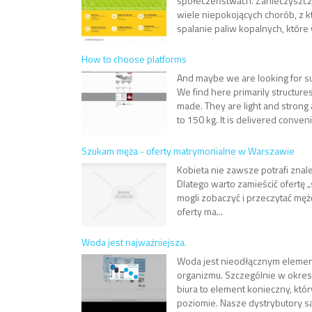
społeczeństwach. Zanieczyszcz
wiele niepokojących chorób, z k
spalanie paliw kopalnych, które 
How to choose platforms
And maybe we are looking for suc
We find here primarily structure
made. They are light and strong
to 150 kg. It is delivered conveni.
Szukam męża - oferty matrymonialne w Warszawie
Kobieta nie zawsze potrafi znal
Dlatego warto zamieścić ofertę
mogli zobaczyć i przeczytać męż
oferty ma...
Woda jest najważniejsza.
Woda jest nieodłącznym eleme
organizmu. Szczególnie w okre
biura to element konieczny, k
poziomie. Nasze dystrybutory s