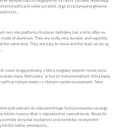
enie wpływa bardzo negatywnie na nasze zdrowie, wywołując
tórymi trudno jest sobie poradzić. Jego przyczyną jest głównie
wykorzys...
h non-slip platforms Producer definitely has a lot to offer us.
s made of aluminum. They are really very durable, and superbly
 at the same time. They are easy to move and the load can be up
..
eźć sobie drugą połówkę, z którą mogłaby spędzić resztę życia.
 „szukam męża, Warszawa,” w biurze matrymonialnym, którą będą
czyźni w różnym wieku i z różnymi zainteresowaniami. Takie
ntem potrzebnym do odpowiedniego funkcjonowania naszego
sie letnim musimy dbać o odpowiednie nawodnienie. Woda do
tóry pomoże utrzymać wydajność pracowników na wysokim
ą bardzo ładne, wkomponu...