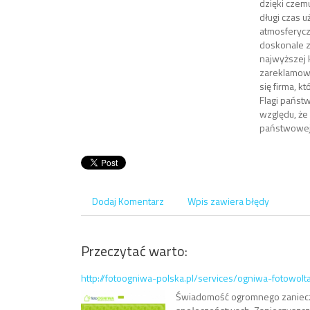
dzięki czem
długi czas 
atmosferycz
doskonale z
najwyższej 
zareklamowa
się firma, 
Flagi państ
względu, że
państwowej
Dodaj Komentarz
Wpis zawiera błędy
Przeczytać warto:
http://fotoogniwa-polska.pl/services/ogniwa-fotowolt
Świadomość ogromnego zanieczy