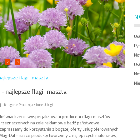
N
Usł
Py
No
2
3
Us
No
ajlepsze flagi i maszty.
Ni
- najlepsze flagi i maszty.
|
Kategoria: Produkcja / Inne Usługi
doświadczeni i wyspecjalizowani producenci flag i masztów
 przeznaczonych na cele reklamowe bądź państwowe.
zapraszamy do korzystania z bogatej oferty usług oferowanych
 Mag-Dal - nasze produkty tworzymy z najlepszych materiałów,