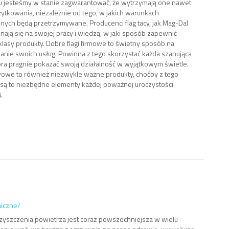
u jesteśmy w stanie zagwarantować, że wytrzymają one nawet
użytkowania, niezależnie od tego, w jakich warunkach
nych będą przetrzymywane. Producenci flag tacy, jak Mag-Dal
nają się na swojej pracy i wiedzą, w jaki sposób zapewnić
klasy produkty. Dobre flagi firmowe to świetny sposób na
nie swoich usług. Powinna z tego skorzystać każda szanująca
która pragnie pokazać swoją działalność w wyjątkowym świetle.
wowe to również niezwykle ważne produkty, choćby z tego
 są to niezbędne elementy każdej poważnej uroczystości
.
aiczne/
szczenia powietrza jest coraz powszechniejsza w wielu