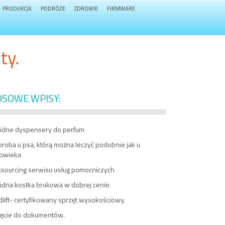
PRODUKCJA
PODRÓŻE
ZDROWIE
FIRMWARE
ty.
OSOWE WPISY:
lidne dyspensery do perfum
roba u psa, którą można leczyć podobnie jak u
łowieka
tsourcing serwisu usług pomocniczych
lidna kostka brukowa w dobrej cenie
lift- certyfikowany sprzęt wysokościowy.
jęcie do dokumentów.