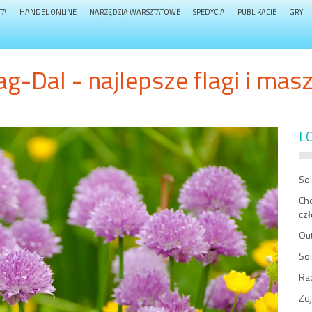
TA
HANDEL ONLINE
NARZĘDZIA WARSZTATOWE
SPEDYCJA
PUBLIKACJE
GRY
g-Dal - najlepsze flagi i masz
L
So
Cho
cz
Ou
So
Rad
Zd