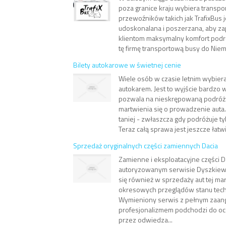
poza granice kraju wybiera transpo
przewoźników takich jak TrafixBus j
udoskonalana i poszerzana, aby z
klientom maksymalny komfort podr
tę firmę transportową busy do Niemi
Bilety autokarowe w świetnej cenie
Wiele osób w czasie letnim wybiera
autokarem. Jest to wyjście bardzo
pozwala na nieskrępowaną podróż
martwienia się o prowadzenie auta.
taniej - zwłaszcza gdy podróżuje ty
Teraz całą sprawa jest jeszcze łatwie
Sprzedaż oryginalnych części zamiennych Dacia
Zamienne i eksploatacyjne części 
autoryzowanym serwisie Dyszkiewic
się również w sprzedaży aut tej m
okresowych przeglądów stanu tec
Wymieniony serwis z pełnym zaan
profesjonalizmem podchodzi do o
przez odwiedza...