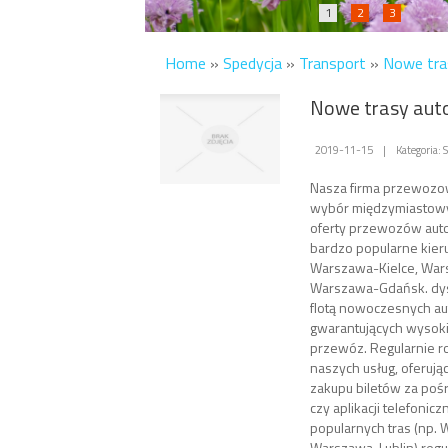
1
2
3
Home
»
Spedycja
»
Transport
»
Nowe tra
Nowe trasy au
2019-11-15
|
Kategoria: 
Nasza firma przewozow
wybór międzymiastowy
oferty przewozów auto
bardzo popularne kierun
Warszawa-Kielce, War
Warszawa-Gdańsk. dy
flotą nowoczesnych a
gwarantujących wysoki
przewóz. Regularnie 
naszych usług, oferują
zakupu biletów za poś
czy aplikacji telefonic
popularnych tras (np.
Warszawa-Lublin) regu