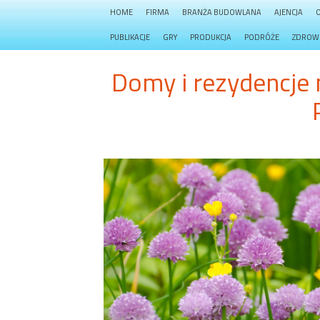
HOME
FIRMA
BRANŻA BUDOWLANA
AJENCJA
PUBLIKACJE
GRY
PRODUKCJA
PODRÓŻE
ZDROW
Domy i rezydencje 