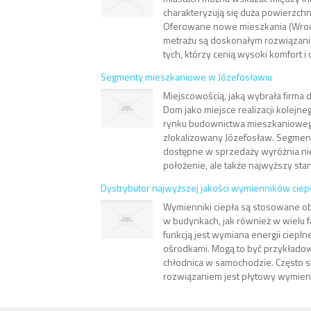
charakteryzują się duża powierzchn
Oferowane nowe mieszkania (Wro
metrażu są doskonałym rozwiązani
tych, którzy cenią wysoki komfort i c
Segmenty mieszkaniowe w Józefosławiu
Miejscowością, jaką wybrała firm
Dom jako miejsce realizacji kolejn
rynku budownictwa mieszkaniowego,
zlokalizowany Józefosław. Segment
dostępne w sprzedaży wyróżnia nie
położenie, ale także najwyższy stan
Dystrybutor najwyższej jakości wymienników ciep
Wymienniki ciepła są stosowane o
w budynkach, jak również w wielu 
funkcją jest wymiana energii ciepl
ośrodkami. Mogą to być przykłado
chłodnica w samochodzie. Często
rozwiązaniem jest płytowy wymienni