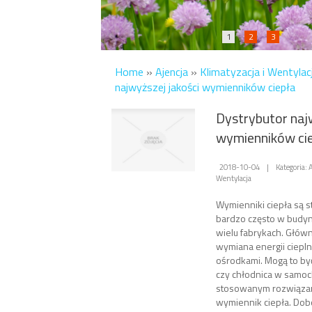
1
2
3
Home
»
Ajencja
»
Klimatyzacja i Wentylac
najwyższej jakości wymienników ciepła
Dystrybutor naj
wymienników ci
2018-10-04
|
Kategoria: 
Wentylacja
Wymienniki ciepła są 
bardzo często w budyn
wielu fabrykach. Główną
wymiana energii ciepl
ośrodkami. Mogą to b
czy chłodnica w samoc
stosowanym rozwiązan
wymiennik ciepła. Dob