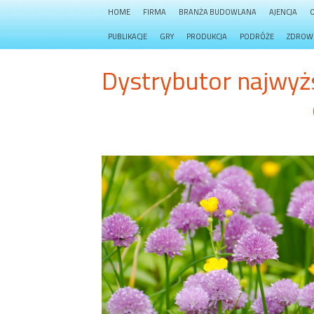
HOME
FIRMA
BRANŻA BUDOWLANA
AJENCJA
PUBLIKACJE
GRY
PRODUKCJA
PODRÓŻE
ZDROW
Dystrybutor najwyż