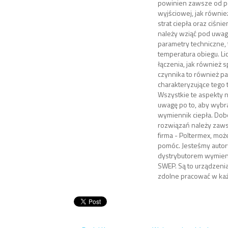
powinien zawsze od p
wyjściowej, jak równi
strat ciepła oraz ciśni
należy wziąć pod uwag
parametry techniczne, 
temperatura obiegu. Li
łączenia, jak również
czynnika to również p
charakteryzujące tego 
Wszystkie te aspekty 
uwagę po to, aby wybr
wymiennik ciepła. Dob
rozwiązań należy zawsz
firma - Poltermex, moż
pomóc. Jesteśmy aut
dystrybutorem wymien
SWEP. Są to urządzenia
zdolne pracować w ka