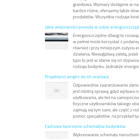
granitowa. Wymiary dostępne w na
bardzo różne, oferujemy także dow
produktów. Wszystkie rodzaje kostki
Jakie właściwości posiada w sobie energooszczęd
Energooszczędne dźwigi to rozwiąz
w pełnie może korzystać z podaneg
również i przy mniejszym zużyciu e
działania. Niewątpliwą zaletą, jeżel
typu to jest w stanie się on dopas
rodzaju budynku. Jednakże energoo
Projektanci wnętrz do ich aranżacji
Odpowiednie zaaranżowanie dane
jest istotną sprawą, gdyż wpływa n
użytkowania, ale też na samopoczuc
fizyczne użytkowników takiego obie
zajmują się tym sami, ale część z ni
pomoc specjalistów, na przykład tyc
Fachowe tworzenie schematów budynków
Wykreowanie schematu nieruchomo