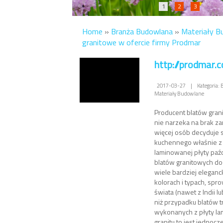
1
2
3
Home
»
Branża Budowlana
»
Materiały B
granitowe w ofercie firmy Prodmar
http://prodmar.c
2017-03-27
|
Kategoria:
Materiały Budowlane
Producent blatów gran
nie narzeka na brak z
więcej osób decyduje 
kuchennego właśnie z 
laminowanej płyty paź
blatów granitowych do
wiele bardziej eleganc
kolorach i typach, spr
świata (nawet z Indii lu
niż przypadku blatów t
wykonanych z płyty la
granitu to jest jednocze