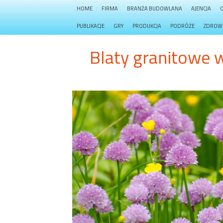
HOME
FIRMA
BRANŻA BUDOWLANA
AJENCJA
PUBLIKACJE
GRY
PRODUKCJA
PODRÓŻE
ZDROW
Blaty granitowe 