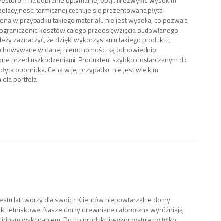
estorom na dobranie optymalnej opcji. Niezwykle wysokim
olacyjności termicznej cechuje się prezentowana płyta
Cena w przypadku takiego materiału nie jest wysoka, co pozwala
ograniczenie kosztów całego przedsięwzięcia budowlanego.
leży zaznaczyć, że dzięki wykorzystaniu takiego produktu,
echowywane w danej nieruchomości są odpowiednio
one przed uszkodzeniami. Produktem szybko dostarczanym do
t płyta obornicka. Cena w jej przypadku nie jest wielkim
dla portfela.
stu lat tworzy dla swoich Klientów niepowtarzalne domy
ki letniskowe. Nasze domy drewniane całoroczne wyróżniają
lidnym wykonaniem. Do ich produkcji wykorzystujemy tylko