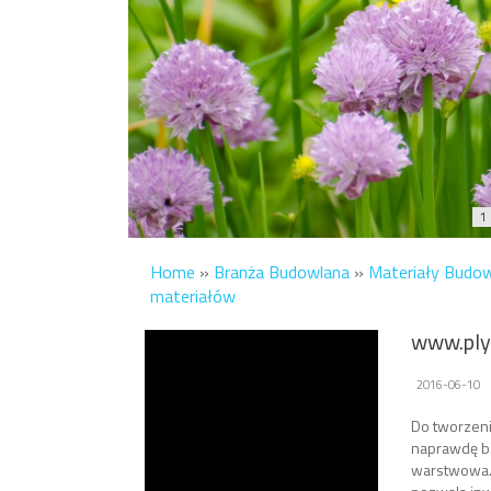
1
Home
»
Branża Budowlana
»
Materiały Budo
materiałów
www.ply
2016-06-10
Do tworzeni
naprawdę ba
warstwowa. 