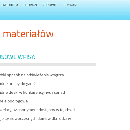
PRODUKCJA
PODRÓŻE
ZDROWIE
FIRMWARE
h materiałów
OSOWE WPISY:
ybki sposób na odświeżenia wnętrza.
lidne bramy do garażu
lidne deski w konkurencyjnych cenach
nele podłogowe
elacyjny asortyment dostępny w tej chwili
ojekty nowoczesnych domów dla rodziny