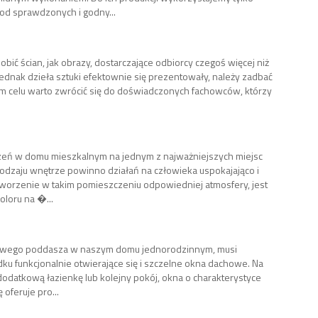
od sprawdzonych i godny...
dobić ścian, jak obrazy, dostarczające odbiorcy czegoś więcej niż
jednak dzieła sztuki efektownie się prezentowały, należy zadbać
m celu warto zwrócić się do doświadczonych fachowców, którzy
eń w domu mieszkalnym na jednym z najważniejszych miejsc
rodzaju wnętrze powinno działań na człowieka uspokajająco i
worzenie w takim pomieszczeniu odpowiedniej atmosfery, jest
loru na �...
kowego poddasza w naszym domu jednorodzinnym, musi
ku funkcjonalnie otwierające się i szczelne okna dachowe. Na
datkową łazienkę lub kolejny pokój, okna o charakterystyce
 oferuje pro...