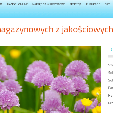
TA
HANDEL ONLINE
NARZĘDZIA WARSZTATOWE
SPEDYCJA
PUBLIKACJE
GRY
magazynowych z jakościowyc
L
Sz
So
So
Pa
Rew
Pr