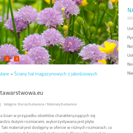
N
Usł
Py
No
Us
2
3
No
Ni
wlane
»
Ściany hal magazynowych z jakościowych
tawarstwowa.eu
|
Kategoria: Branża Budowlana / Materiały Budowlane
a ścian w przypadku obiektów charakteryzujących się
rdzo dużymi rozmiarami, wykorzystywana jest płyta
Taki materiał jest dostępny w ofercie w różnych rozmiarach, co