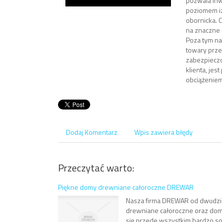
pozwala inw
poziomem iz
obornicka. 
na znaczne 
Poza tym na
towary prz
zabezpiecz
klienta, jes
obciążeniem 
Dodaj Komentarz
Wpis zawiera błędy
Przeczytać warto:
Piękne domy drewniane całoroczne DREWAR
Nasza firma DREWAR od dwudzie
drewniane całoroczne oraz dom
się przede wszystkim bardzo so